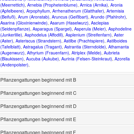
(Meerrettich)
,
Arnebia (Prophetenblume)
,
Arnica (Arnika)
,
Aronia
(Apfelbeere)
,
Arpophyllum
,
Arrhenatherum (Glatthafer)
,
Artemisia
(Beifuß)
,
Arum (Aronstab)
,
Aruncus (Geißbart)
,
Arundo (Pfahlrohr)
,
Asarina (Gloxinienwinde)
,
Asarum (Haselwurz)
,
Asclepias
(Seidenpflanze)
,
Asparagus (Spargel)
,
Asperula (Meier)
,
Asphodeline
(Junkerlilie)
,
Asphodelus (Affodill)
,
Asplenium (Streifenfarn)
,
Aster
(Aster)
,
Asteriscus (Strandstern)
,
Astilbe (Prachtspiere)
,
Astilboides
(Tafelblatt)
,
Astragalus (Tragant)
,
Astrantia (Sterndolde)
,
Athamanta
(Augenwurz)
,
Athyrium (Frauenfarn)
,
Atriplex (Melde)
,
Aubrieta
(Blaukissen)
,
Aucuba (Aukube)
,
Aurinia (Felsen-Steinkraut)
,
Azorella
(Andenpolster)
,
Pflanzengattungen beginnend mit B
Pflanzengattungen beginnend mit C
Pflanzengattungen beginnend mit D
Pflanzengattungen beginnend mit E
Pflanzengattungen beginnend mit F