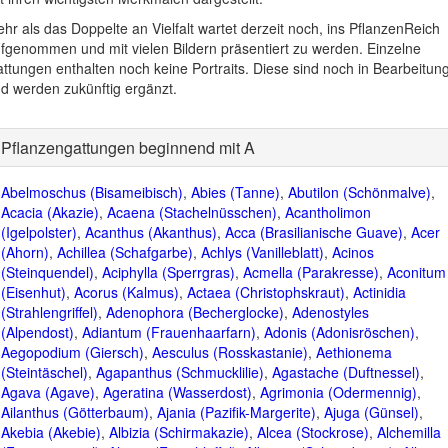
hr als das Doppelte an Vielfalt wartet derzeit noch, ins PflanzenReich
fgenommen und mit vielen Bildern präsentiert zu werden. Einzelne
ttungen enthalten noch keine Portraits. Diese sind noch in Bearbeitun
d werden zukünftig ergänzt.
Pflanzengattungen beginnend mit A
Abelmoschus (Bisameibisch)
,
Abies (Tanne)
,
Abutilon (Schönmalve)
,
Acacia (Akazie)
,
Acaena (Stachelnüsschen)
,
Acantholimon
(Igelpolster)
,
Acanthus (Akanthus)
,
Acca (Brasilianische Guave)
,
Acer
(Ahorn)
,
Achillea (Schafgarbe)
,
Achlys (Vanilleblatt)
,
Acinos
(Steinquendel)
,
Aciphylla (Sperrgras)
,
Acmella (Parakresse)
,
Aconitum
(Eisenhut)
,
Acorus (Kalmus)
,
Actaea (Christophskraut)
,
Actinidia
(Strahlengriffel)
,
Adenophora (Becherglocke)
,
Adenostyles
(Alpendost)
,
Adiantum (Frauenhaarfarn)
,
Adonis (Adonisröschen)
,
Aegopodium (Giersch)
,
Aesculus (Rosskastanie)
,
Aethionema
(Steintäschel)
,
Agapanthus (Schmucklilie)
,
Agastache (Duftnessel)
,
Agava (Agave)
,
Ageratina (Wasserdost)
,
Agrimonia (Odermennig)
,
Ailanthus (Götterbaum)
,
Ajania (Pazifik-Margerite)
,
Ajuga (Günsel)
,
Akebia (Akebie)
,
Albizia (Schirmakazie)
,
Alcea (Stockrose)
,
Alchemilla