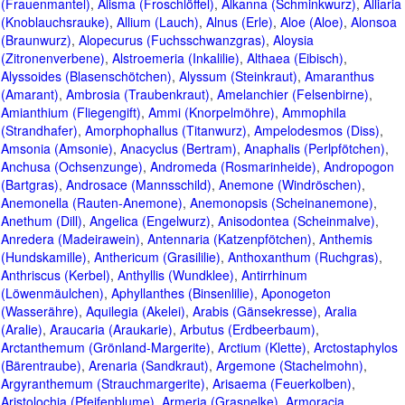
(Frauenmantel)
,
Alisma (Froschlöffel)
,
Alkanna (Schminkwurz)
,
Alliaria
(Knoblauchsrauke)
,
Allium (Lauch)
,
Alnus (Erle)
,
Aloe (Aloe)
,
Alonsoa
(Braunwurz)
,
Alopecurus (Fuchsschwanzgras)
,
Aloysia
(Zitronenverbene)
,
Alstroemeria (Inkalilie)
,
Althaea (Eibisch)
,
Alyssoides (Blasenschötchen)
,
Alyssum (Steinkraut)
,
Amaranthus
(Amarant)
,
Ambrosia (Traubenkraut)
,
Amelanchier (Felsenbirne)
,
Amianthium (Fliegengift)
,
Ammi (Knorpelmöhre)
,
Ammophila
(Strandhafer)
,
Amorphophallus (Titanwurz)
,
Ampelodesmos (Diss)
,
Amsonia (Amsonie)
,
Anacyclus (Bertram)
,
Anaphalis (Perlpfötchen)
,
Anchusa (Ochsenzunge)
,
Andromeda (Rosmarinheide)
,
Andropogon
(Bartgras)
,
Androsace (Mannsschild)
,
Anemone (Windröschen)
,
Anemonella (Rauten-Anemone)
,
Anemonopsis (Scheinanemone)
,
Anethum (Dill)
,
Angelica (Engelwurz)
,
Anisodontea (Scheinmalve)
,
Anredera (Madeirawein)
,
Antennaria (Katzenpfötchen)
,
Anthemis
(Hundskamille)
,
Anthericum (Grasililie)
,
Anthoxanthum (Ruchgras)
,
Anthriscus (Kerbel)
,
Anthyllis (Wundklee)
,
Antirrhinum
(Löwenmäulchen)
,
Aphyllanthes (Binsenlilie)
,
Aponogeton
(Wasserähre)
,
Aquilegia (Akelei)
,
Arabis (Gänsekresse)
,
Aralia
(Aralie)
,
Araucaria (Araukarie)
,
Arbutus (Erdbeerbaum)
,
Arctanthemum (Grönland-Margerite)
,
Arctium (Klette)
,
Arctostaphylos
(Bärentraube)
,
Arenaria (Sandkraut)
,
Argemone (Stachelmohn)
,
Argyranthemum (Strauchmargerite)
,
Arisaema (Feuerkolben)
,
Aristolochia (Pfeifenblume)
,
Armeria (Grasnelke)
,
Armoracia