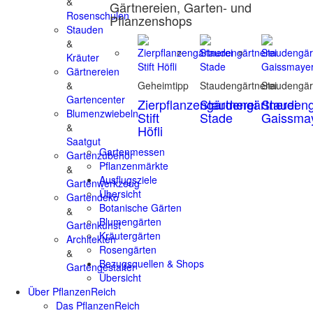
&
Gärtnereien, Garten- und
Rosenschulen
Pflanzenshops
Stauden
&
Kräuter
Gärtnereien
&
Geheimtipp
Staudengärtnerei
Staudengär
Gartencenter
Zierpflanzengärtnerei
Staudengärtnerei
Staudeng
Blumenzwiebeln
Stift
Stade
Gaissma
&
Höfli
Saatgut
Gartenmessen
Gartenzubehör
Pflanzenmärkte
&
Ausflugsziele
Gartenwerkzeug
Übersicht
Gartendeko
Botanische Gärten
&
Blumengärten
Gartenkunst
Kräutergärten
Architekten
Rosengärten
&
Bezugsquellen & Shops
Gartengestalter
Übersicht
Über PflanzenReich
Das PflanzenReich