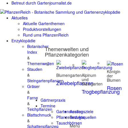
Betreut durch Gartenjournalist.de
Aktuelles
Aktuelle Gartenthemen
Produktvorstellungen
Rund ums PflanzenReich
Enzyklopädie
Botanischer
Themenwelten und
Index
Pflanzenkategorien
&
Themenwelten
Stauden
Königin
&
Blumengarten
Alpinum
der
und
Blumen
Steingartenpflanzen
Zwiebelpflanzen
Steingarten
Gräser
Rosen
Trogbepflanzung
&
Farne
Gärtnerpraxis
&
Termine
Teichpflanzen
Gartenmessen
Ausflugsziele
Blattschmuck
Pflanzenmärkte
Bezugsquellen
&
Tauschbörsen
Menü
Schattenpflanzen