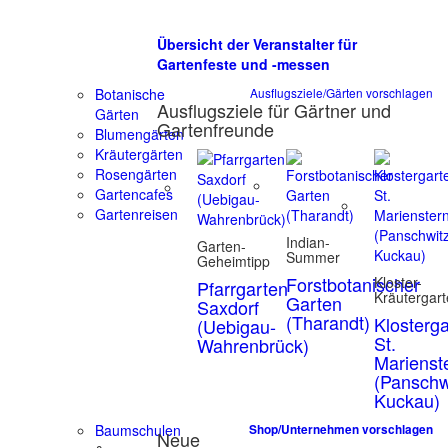
Übersicht der Veranstalter für
Gartenfeste und -messen
Botanische
Ausflugsziele/Gärten vorschlagen
Ausflugsziele für Gärtner und
Gärten
Gartenfreunde
Blumengärten
Kräutergärten
Rosengärten
Gartencafes
Gartenreisen
Indian-
Garten-
Summer
Geheimtipp
Forstbotanischer
Kloster-
Pfarrgarten
Kräutergar
Garten
Saxdorf
(Tharandt)
Klosterg
(Uebigau-
St.
Wahrenbrück)
Marienst
(Panschw
Kuckau)
Baumschulen
Shop/Unternehmen vorschlagen
Neue