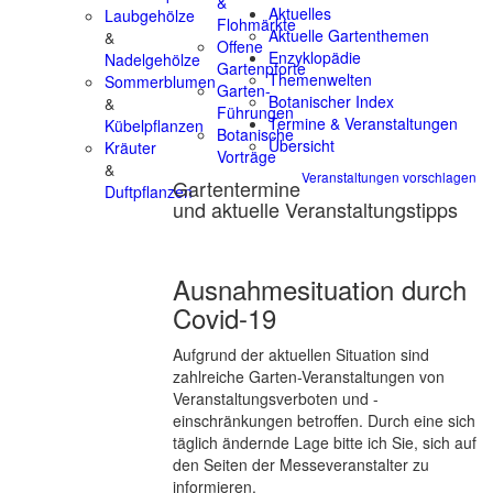
&
Aktuelles
Laubgehölze
Flohmärkte
Aktuelle Gartenthemen
&
Offene
Enzyklopädie
Nadelgehölze
Gartenpforte
Themenwelten
Sommerblumen
Garten-
Botanischer Index
&
Führungen
Termine & Veranstaltungen
Kübelpflanzen
Botanische
Übersicht
Kräuter
Vorträge
&
Veranstaltungen vorschlagen
Gartentermine
Duftpflanzen
und aktuelle Veranstaltungstipps
Ausnahmesituation durch
Covid-19
Aufgrund der aktuellen Situation sind
zahlreiche Garten-Veranstaltungen von
Veranstaltungsverboten und -
einschränkungen betroffen. Durch eine sich
täglich ändernde Lage bitte ich Sie, sich auf
den Seiten der Messeveranstalter zu
informieren.