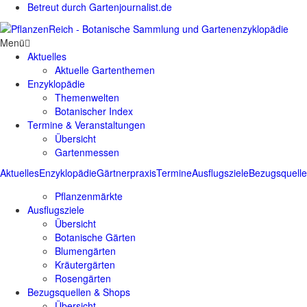
Betreut durch Gartenjournalist.de
Menü
Aktuelles
Aktuelle Gartenthemen
Enzyklopädie
Themenwelten
Botanischer Index
Termine & Veranstaltungen
Übersicht
Gartenmessen
Aktuelles
Enzyklopädie
Gärtnerpraxis
Termine
Ausflugsziele
Bezugsquell
Pflanzenmärkte
Ausflugsziele
Übersicht
Botanische Gärten
Blumengärten
Kräutergärten
Rosengärten
Bezugsquellen & Shops
Übersicht