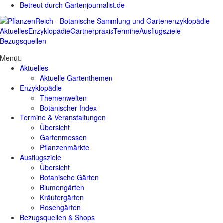
Betreut durch Gartenjournalist.de
Aktuelles
Enzyklopädie
Gärtnerpraxis
Termine
Ausflugsziele
Bezugsquellen
Menü
Aktuelles
Aktuelle Gartenthemen
Enzyklopädie
Themenwelten
Botanischer Index
Termine & Veranstaltungen
Übersicht
Gartenmessen
Pflanzenmärkte
Ausflugsziele
Übersicht
Botanische Gärten
Blumengärten
Kräutergärten
Rosengärten
Bezugsquellen & Shops