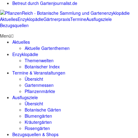
Betreut durch Gartenjournalist.de
Aktuelles
Enzyklopädie
Gärtnerpraxis
Termine
Ausflugsziele
Bezugsquellen
Menü
Aktuelles
Aktuelle Gartenthemen
Enzyklopädie
Themenwelten
Botanischer Index
Termine & Veranstaltungen
Übersicht
Gartenmessen
Pflanzenmärkte
Ausflugsziele
Übersicht
Botanische Gärten
Blumengärten
Kräutergärten
Rosengärten
Bezugsquellen & Shops