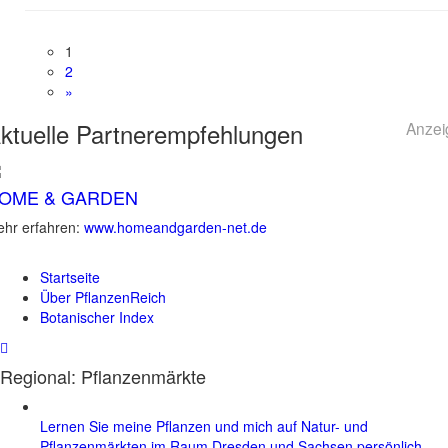
1
2
»
ktuelle
Partnerempfehlungen
Anzei
OME & GARDEN
hr erfahren:
www.homeandgarden-net.de
Startseite
Über PflanzenReich
Botanischer Index
Regional: Pflanzenmärkte
Lernen Sie meine Pflanzen und mich auf Natur- und
Pflanzenmärkten im Raum Dresden und Sachsen persönlich