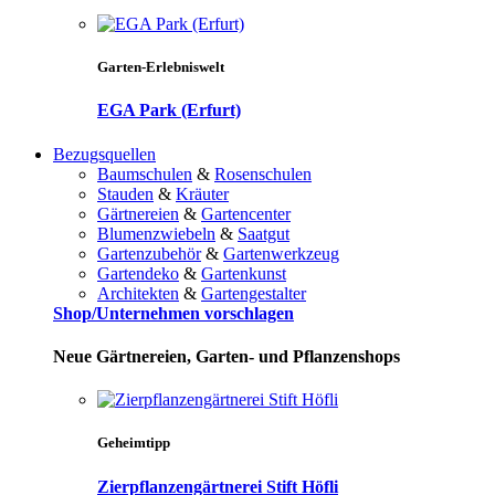
Garten-Erlebniswelt
EGA Park (Erfurt)
Bezugsquellen
Baumschulen
&
Rosenschulen
Stauden
&
Kräuter
Gärtnereien
&
Gartencenter
Blumenzwiebeln
&
Saatgut
Gartenzubehör
&
Gartenwerkzeug
Gartendeko
&
Gartenkunst
Architekten
&
Gartengestalter
Shop/Unternehmen vorschlagen
Neue Gärtnereien, Garten- und Pflanzenshops
Geheimtipp
Zierpflanzengärtnerei Stift Höfli