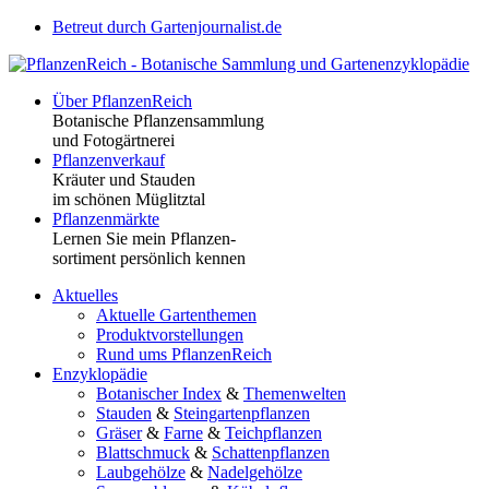
Betreut durch Gartenjournalist.de
Über PflanzenReich
Botanische Pflanzensammlung
und Fotogärtnerei
Pflanzenverkauf
Kräuter und Stauden
im schönen Müglitztal
Pflanzenmärkte
Lernen Sie mein Pflanzen-
sortiment persönlich kennen
Aktuelles
Aktuelle Gartenthemen
Produktvorstellungen
Rund ums PflanzenReich
Enzyklopädie
Botanischer Index
&
Themenwelten
Stauden
&
Steingartenpflanzen
Gräser
&
Farne
&
Teichpflanzen
Blattschmuck
&
Schattenpflanzen
Laubgehölze
&
Nadelgehölze