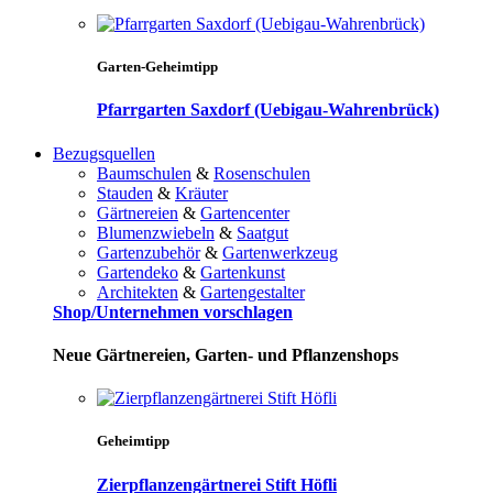
Garten-Geheimtipp
Pfarrgarten Saxdorf (Uebigau-Wahrenbrück)
Bezugsquellen
Baumschulen
&
Rosenschulen
Stauden
&
Kräuter
Gärtnereien
&
Gartencenter
Blumenzwiebeln
&
Saatgut
Gartenzubehör
&
Gartenwerkzeug
Gartendeko
&
Gartenkunst
Architekten
&
Gartengestalter
Shop/Unternehmen vorschlagen
Neue Gärtnereien, Garten- und Pflanzenshops
Geheimtipp
Zierpflanzengärtnerei Stift Höfli