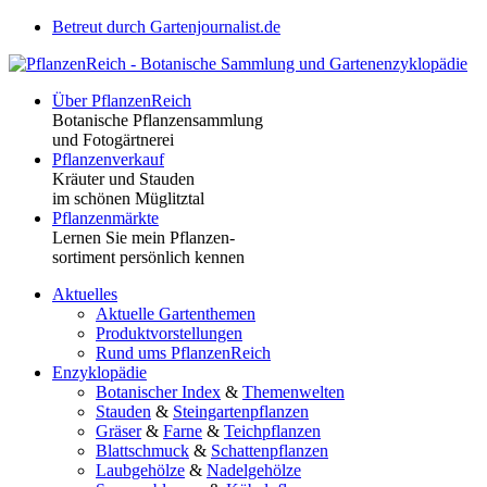
Betreut durch Gartenjournalist.de
Über PflanzenReich
Botanische Pflanzensammlung
und Fotogärtnerei
Pflanzenverkauf
Kräuter und Stauden
im schönen Müglitztal
Pflanzenmärkte
Lernen Sie mein Pflanzen-
sortiment persönlich kennen
Aktuelles
Aktuelle Gartenthemen
Produktvorstellungen
Rund ums PflanzenReich
Enzyklopädie
Botanischer Index
&
Themenwelten
Stauden
&
Steingartenpflanzen
Gräser
&
Farne
&
Teichpflanzen
Blattschmuck
&
Schattenpflanzen
Laubgehölze
&
Nadelgehölze