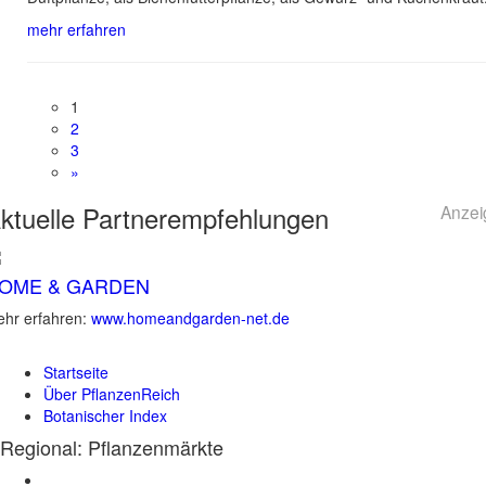
mehr erfahren
1
2
3
»
ktuelle
Partnerempfehlungen
Anzei
OME & GARDEN
hr erfahren:
www.homeandgarden-net.de
Startseite
Über PflanzenReich
Botanischer Index
Regional: Pflanzenmärkte