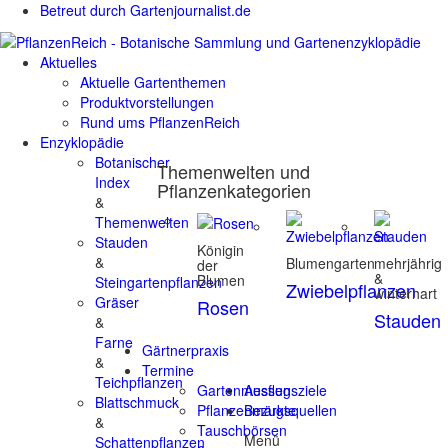
Betreut durch Gartenjournalist.de
Aktuelles
Aktuelle Gartenthemen
Produktvorstellungen
Rund ums PflanzenReich
Enzyklopädie
Botanischer
Themenwelten und
Index
Pflanzenkategorien
&
Themenwelten
Stauden
Königin
&
Blumengarten
mehrjährig
der
&
Blumen
Steingartenpflanzen
Zwiebelpflanzen
winterhart
Gräser
Rosen
Stauden
&
Farne
Gärtnerpraxis
&
Termine
Teichpflanzen
Gartenmessen
Ausflugsziele
Blattschmuck
Pflanzenmärkte
Bezugsquellen
&
Tauschbörsen
Menü
Schattenpflanzen