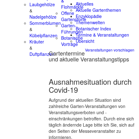
&
Aktuelles
Laubgehölze
Flohmärkte
Aktuelle Gartenthemen
&
Offene
Enzyklopädie
Nadelgehölze
Gartenpforte
Themenwelten
Sommerblumen
Garten-
Botanischer Index
&
Führungen
Termine & Veranstaltungen
Kübelpflanzen
Botanische
Übersicht
Kräuter
Vorträge
&
Veranstaltungen vorschlagen
Gartentermine
Duftpflanzen
und aktuelle Veranstaltungstipps
Ausnahmesituation durch
Covid-19
Aufgrund der aktuellen Situation sind
zahlreiche Garten-Veranstaltungen von
Veranstaltungsverboten und -
einschränkungen betroffen. Durch eine sich
täglich ändernde Lage bitte ich Sie, sich auf
den Seiten der Messeveranstalter zu
informieren.