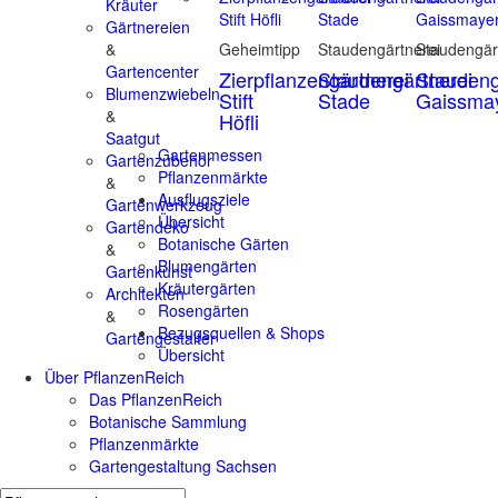
Kräuter
Gärtnereien
&
Geheimtipp
Staudengärtnerei
Staudengär
Gartencenter
Zierpflanzengärtnerei
Staudengärtnerei
Staudeng
Blumenzwiebeln
Stift
Stade
Gaissma
&
Höfli
Saatgut
Gartenmessen
Gartenzubehör
Pflanzenmärkte
&
Ausflugsziele
Gartenwerkzeug
Übersicht
Gartendeko
Botanische Gärten
&
Blumengärten
Gartenkunst
Kräutergärten
Architekten
Rosengärten
&
Bezugsquellen & Shops
Gartengestalter
Übersicht
Über PflanzenReich
Das PflanzenReich
Botanische Sammlung
Pflanzenmärkte
Gartengestaltung Sachsen