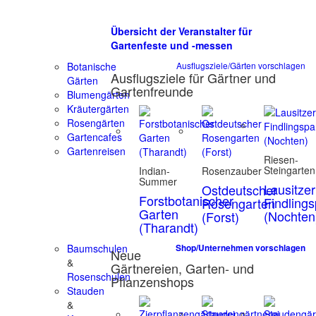
Übersicht der Veranstalter für
Gartenfeste und -messen
Botanische
Ausflugsziele/Gärten vorschlagen
Ausflugsziele für Gärtner und
Gärten
Gartenfreunde
Blumengärten
Kräutergärten
Rosengärten
Gartencafes
Gartenreisen
Riesen-
Steingarten
Indian-
Rosenzauber
Summer
Lausitzer
Ostdeutscher
Forstbotanischer
Findling
Rosengarten
Garten
(Nochten
(Forst)
(Tharandt)
Baumschulen
Shop/Unternehmen vorschlagen
Neue
&
Gärtnereien, Garten- und
Rosenschulen
Pflanzenshops
Stauden
&