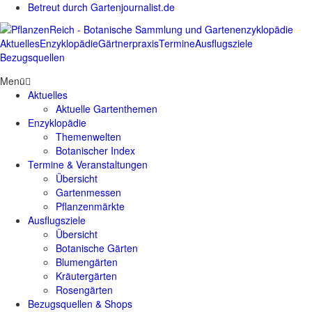
Betreut durch Gartenjournalist.de
Aktuelles
Enzyklopädie
Gärtnerpraxis
Termine
Ausflugsziele
Bezugsquellen
Menü
Aktuelles
Aktuelle Gartenthemen
Enzyklopädie
Themenwelten
Botanischer Index
Termine & Veranstaltungen
Übersicht
Gartenmessen
Pflanzenmärkte
Ausflugsziele
Übersicht
Botanische Gärten
Blumengärten
Kräutergärten
Rosengärten
Bezugsquellen & Shops