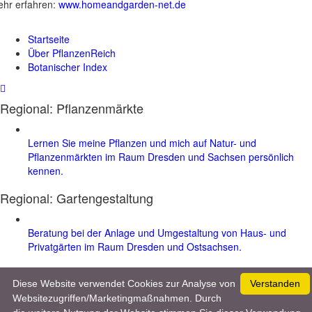
hr erfahren:
www.homeandgarden-net.de
Startseite
Über PflanzenReich
Botanischer Index
Regional: Pflanzenmärkte
Lernen Sie meine Pflanzen und mich auf Natur- und
Pflanzenmärkten im Raum Dresden und Sachsen persönlich
kennen.
Regional:
Gartengestaltung
Beratung bei der Anlage und Umgestaltung von Haus- und
Privatgärten im Raum Dresden und Ostsachsen.
Werben & Kooperationen
|
Datenschutz & Impressum
| © 2026 :
Diese Website verwendet Cookies zur Analyse von
Verstanden
www.pflanzenreich.com
Websitezugriffen/Marketingmaßnahmen. Durch