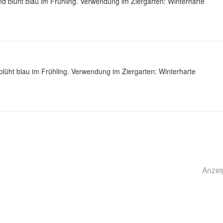
 blüht blau im Frühling. Verwendung im Ziergarten: Winterharte
lüht blau im Frühling. Verwendung im Ziergarten: Winterharte
Anzei