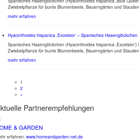
Spanisches Hasenglöckchen (Hyacinthoides hispanica ‚Blue Queen‘
Zwiebelpflanze für bunte Blumenbeete, Bauerngärten und Staudeng
mehr erfahren
Hyacinthoides hispanica ‚Excelsior‘ – Spanisches Hasenglöckchen
Spanisches Hasenglöckchen (Hyacinthoides hispanica ‚Excelsior‘)
Zwiebelpflanze für bunte Blumenbeete, Bauerngärten und Staudeng
mehr erfahren
1
2
»
ktuelle
Partnerempfehlungen
OME & GARDEN
hr erfahren:
www.homeandgarden-net.de