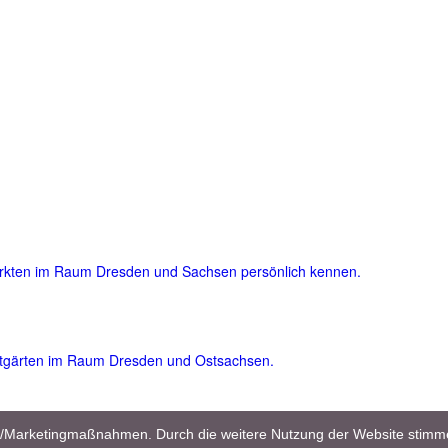
ärkten im Raum Dresden und Sachsen persönlich kennen.
atgärten im Raum Dresden und Ostsachsen.
und viele nützliche und wertvolle Garten- und Pflegetipps für Einsteig
en/Marketingmaßnahmen. Durch die weitere Nutzung der Website stimm