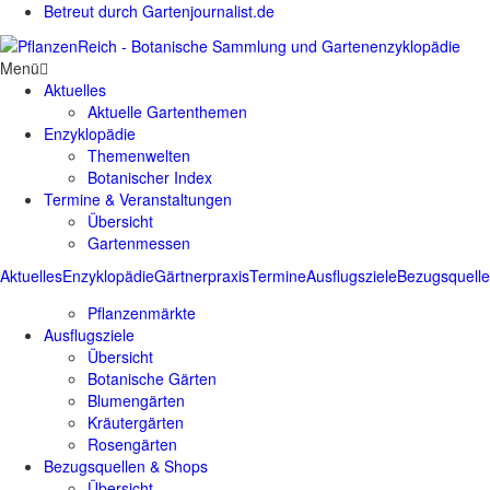
Betreut durch Gartenjournalist.de
Menü
Aktuelles
Aktuelle Gartenthemen
Enzyklopädie
Themenwelten
Botanischer Index
Termine & Veranstaltungen
Übersicht
Gartenmessen
Aktuelles
Enzyklopädie
Gärtnerpraxis
Termine
Ausflugsziele
Bezugsquell
Pflanzenmärkte
Ausflugsziele
Übersicht
Botanische Gärten
Blumengärten
Kräutergärten
Rosengärten
Bezugsquellen & Shops
Übersicht