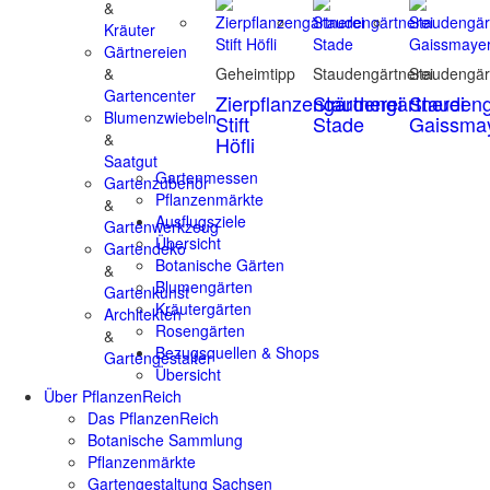
&
Kräuter
Gärtnereien
&
Geheimtipp
Staudengärtnerei
Staudengär
Gartencenter
Zierpflanzengärtnerei
Staudengärtnerei
Staudeng
Blumenzwiebeln
Stift
Stade
Gaissma
&
Höfli
Saatgut
Gartenmessen
Gartenzubehör
Pflanzenmärkte
&
Ausflugsziele
Gartenwerkzeug
Übersicht
Gartendeko
Botanische Gärten
&
Blumengärten
Gartenkunst
Kräutergärten
Architekten
Rosengärten
&
Bezugsquellen & Shops
Gartengestalter
Übersicht
Über PflanzenReich
Das PflanzenReich
Botanische Sammlung
Pflanzenmärkte
Gartengestaltung Sachsen