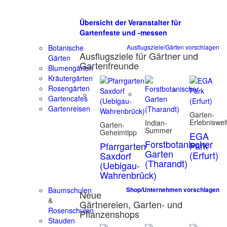
Übersicht der Veranstalter für
Gartenfeste und -messen
Botanische
Ausflugsziele/Gärten vorschlagen
Ausflugsziele für Gärtner und
Gärten
Gartenfreunde
Blumengärten
Kräutergärten
Rosengärten
Gartencafes
Gartenreisen
Garten-
Erlebniswel
Indian-
Garten-
Summer
Geheimtipp
EGA
Forstbotanischer
Park
Pfarrgarten
Garten
(Erfurt)
Saxdorf
(Tharandt)
(Uebigau-
Wahrenbrück)
Baumschulen
Shop/Unternehmen vorschlagen
Neue
&
Gärtnereien, Garten- und
Rosenschulen
Pflanzenshops
Stauden