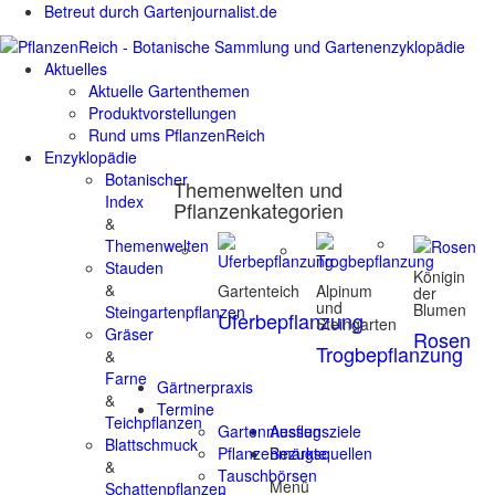
Betreut durch Gartenjournalist.de
Aktuelles
Aktuelle Gartenthemen
Produktvorstellungen
Rund ums PflanzenReich
Enzyklopädie
Botanischer
Themenwelten und
Index
Pflanzenkategorien
&
Themenwelten
Stauden
Königin
&
Gartenteich
Alpinum
der
und
Blumen
Steingartenpflanzen
Uferbepflanzung
Steingarten
Gräser
Rosen
Trogbepflanzung
&
Farne
Gärtnerpraxis
&
Termine
Teichpflanzen
Gartenmessen
Ausflugsziele
Blattschmuck
Pflanzenmärkte
Bezugsquellen
&
Tauschbörsen
Menü
Schattenpflanzen