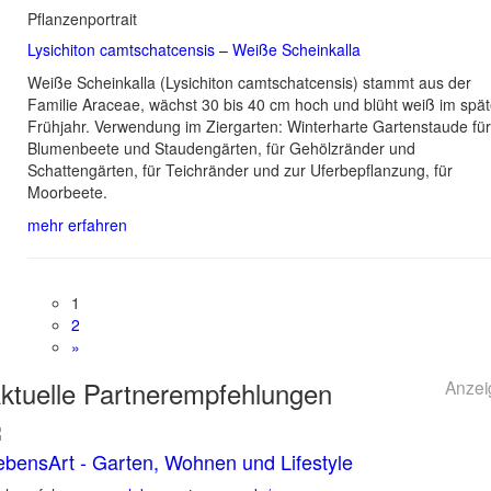
Pflanzenportrait
Lysichiton camtschatcensis – Weiße Scheinkalla
Weiße Scheinkalla (Lysichiton camtschatcensis) stammt aus der
Familie Araceae, wächst 30 bis 40 cm hoch und blüht weiß im spä
Frühjahr. Verwendung im Ziergarten: Winterharte Gartenstaude für
Blumenbeete und Staudengärten, für Gehölzränder und
Schattengärten, für Teichränder und zur Uferbepflanzung, für
Moorbeete.
mehr erfahren
1
2
»
ktuelle
Partnerempfehlungen
Anzei
ebensArt - Garten, Wohnen und Lifestyle