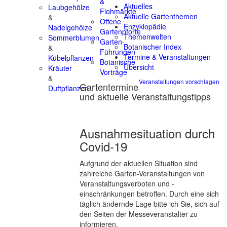
&
Aktuelles
Laubgehölze
Flohmärkte
Aktuelle Gartenthemen
&
Offene
Enzyklopädie
Nadelgehölze
Gartenpforte
Themenwelten
Sommerblumen
Garten-
Botanischer Index
&
Führungen
Termine & Veranstaltungen
Kübelpflanzen
Botanische
Übersicht
Kräuter
Vorträge
&
Veranstaltungen vorschlagen
Gartentermine
Duftpflanzen
und aktuelle Veranstaltungstipps
Ausnahmesituation durch
Covid-19
Aufgrund der aktuellen Situation sind
zahlreiche Garten-Veranstaltungen von
Veranstaltungsverboten und -
einschränkungen betroffen. Durch eine sich
täglich ändernde Lage bitte ich Sie, sich auf
den Seiten der Messeveranstalter zu
informieren.