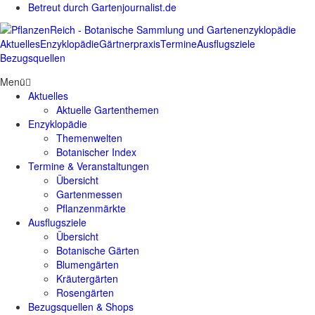
Betreut durch Gartenjournalist.de
Aktuelles
Enzyklopädie
Gärtnerpraxis
Termine
Ausflugsziele
Bezugsquellen
Menü
Aktuelles
Aktuelle Gartenthemen
Enzyklopädie
Themenwelten
Botanischer Index
Termine & Veranstaltungen
Übersicht
Gartenmessen
Pflanzenmärkte
Ausflugsziele
Übersicht
Botanische Gärten
Blumengärten
Kräutergärten
Rosengärten
Bezugsquellen & Shops