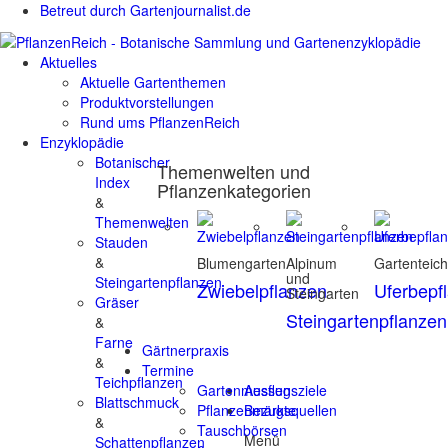
Betreut durch Gartenjournalist.de
Aktuelles
Aktuelle Gartenthemen
Produktvorstellungen
Rund ums PflanzenReich
Enzyklopädie
Botanischer
Themenwelten und
Index
Pflanzenkategorien
&
Themenwelten
Stauden
&
Blumengarten
Alpinum
Gartenteic
und
Steingartenpflanzen
Zwiebelpflanzen
Uferbepf
Steingarten
Gräser
Steingartenpflanzen
&
Farne
Gärtnerpraxis
&
Termine
Teichpflanzen
Gartenmessen
Ausflugsziele
Blattschmuck
Pflanzenmärkte
Bezugsquellen
&
Tauschbörsen
Menü
Schattenpflanzen