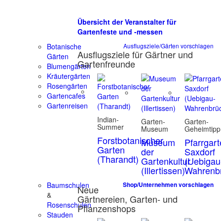
Übersicht der Veranstalter für
Gartenfeste und -messen
Botanische
Ausflugsziele/Gärten vorschlagen
Ausflugsziele für Gärtner und
Gärten
Gartenfreunde
Blumengärten
Kräutergärten
Rosengärten
Gartencafes
Gartenreisen
Indian-
Garten-
Garten-
Summer
Museum
Geheimtipp
Forstbotanischer
Museum
Pfarrgar
Garten
der
Saxdorf
(Tharandt)
Gartenkultur
(Uebigau
(Illertissen)
Wahrenb
Baumschulen
Shop/Unternehmen vorschlagen
Neue
&
Gärtnereien, Garten- und
Rosenschulen
Pflanzenshops
Stauden