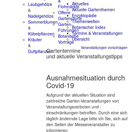
&
Aktuelles
Laubgehölze
Flohmärkte
Aktuelle Gartenthemen
&
Offene
Enzyklopädie
Nadelgehölze
Gartenpforte
Themenwelten
Sommerblumen
Garten-
Botanischer Index
&
Führungen
Termine & Veranstaltungen
Kübelpflanzen
Botanische
Übersicht
Kräuter
Vorträge
&
Veranstaltungen vorschlagen
Gartentermine
Duftpflanzen
und aktuelle Veranstaltungstipps
Ausnahmesituation durch
Covid-19
Aufgrund der aktuellen Situation sind
zahlreiche Garten-Veranstaltungen von
Veranstaltungsverboten und -
einschränkungen betroffen. Durch eine sich
täglich ändernde Lage bitte ich Sie, sich auf
den Seiten der Messeveranstalter zu
informieren.