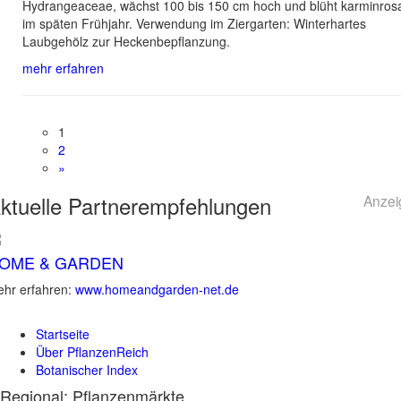
Hydrangeaceae, wächst 100 bis 150 cm hoch und blüht karminros
im späten Frühjahr. Verwendung im Ziergarten: Winterhartes
Laubgehölz zur Heckenbepflanzung.
mehr erfahren
1
2
»
ktuelle
Partnerempfehlungen
Anzei
OME & GARDEN
hr erfahren:
www.homeandgarden-net.de
Startseite
Über PflanzenReich
Botanischer Index
Regional: Pflanzenmärkte