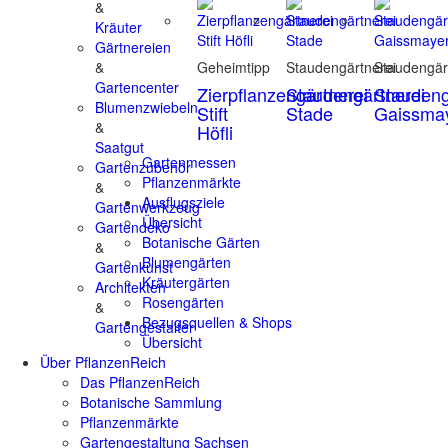
&
Kräuter
Gärtnereien
&
Geheimtipp
Staudengärtnerei
Staudengär
Gartencenter
Zierpflanzengärtnerei
Staudengärtnerei
Staudeng
Blumenzwiebeln
Stift
Stade
Gaissma
&
Höfli
Saatgut
Gartenmessen
Gartenzubehör
Pflanzenmärkte
&
Ausflugsziele
Gartenwerkzeug
Übersicht
Gartendeko
Botanische Gärten
&
Blumengärten
Gartenkunst
Kräutergärten
Architekten
Rosengärten
&
Bezugsquellen & Shops
Gartengestalter
Übersicht
Über PflanzenReich
Das PflanzenReich
Botanische Sammlung
Pflanzenmärkte
Gartengestaltung Sachsen