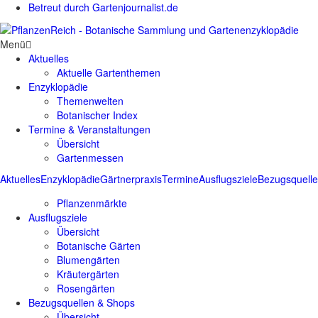
Betreut durch Gartenjournalist.de
Menü
Aktuelles
Aktuelle Gartenthemen
Enzyklopädie
Themenwelten
Botanischer Index
Termine & Veranstaltungen
Übersicht
Gartenmessen
Aktuelles
Enzyklopädie
Gärtnerpraxis
Termine
Ausflugsziele
Bezugsquell
Pflanzenmärkte
Ausflugsziele
Übersicht
Botanische Gärten
Blumengärten
Kräutergärten
Rosengärten
Bezugsquellen & Shops
Übersicht