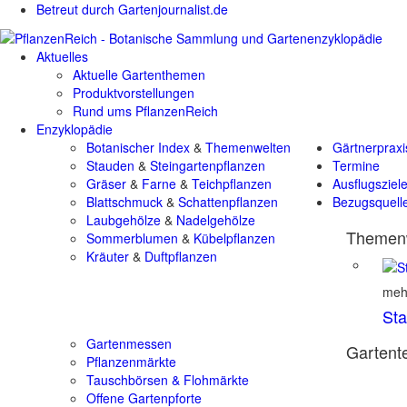
Betreut durch Gartenjournalist.de
Aktuelles
Aktuelle Gartenthemen
Produktvorstellungen
Rund ums PflanzenReich
Enzyklopädie
Botanischer Index
&
Themenwelten
Gärtnerpraxi
Stauden
&
Steingartenpflanzen
Termine
Gräser
&
Farne
&
Teichpflanzen
Ausflugsziel
Blattschmuck
&
Schattenpflanzen
Bezugsquell
Laubgehölze
&
Nadelgehölze
Themenw
Sommerblumen
&
Kübelpflanzen
Kräuter
&
Duftpflanzen
mehr
St
Gartenmessen
Gartente
Pflanzenmärkte
Tauschbörsen & Flohmärkte
Offene Gartenpforte