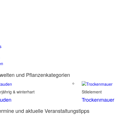
s
e
en
elten und Pflanzenkategorien
jährig & winterhart
Stilelement
auden
Trockenmauer
rmine und aktuelle Veranstaltungstipps