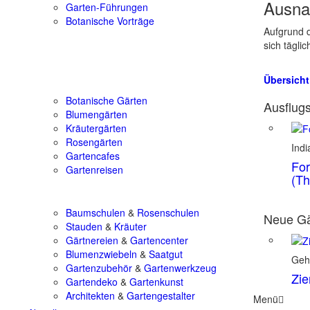
Ausna
Garten-Führungen
Botanische Vorträge
Aufgrund d
sich tägli
Übersicht
Botanische Gärten
Ausflugs
Blumengärten
Kräutergärten
Rosengärten
Ind
Gartencafes
For
Gartenreisen
(Th
Baumschulen
&
Rosenschulen
Neue Gä
Stauden
&
Kräuter
Gärtnereien
&
Gartencenter
Blumenzwiebeln
&
Saatgut
Geh
Gartenzubehör
&
Gartenwerkzeug
Zie
Gartendeko
&
Gartenkunst
Architekten
&
Gartengestalter
Menü