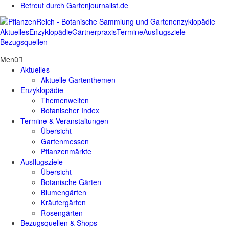
Betreut durch Gartenjournalist.de
Aktuelles
Enzyklopädie
Gärtnerpraxis
Termine
Ausflugsziele
Bezugsquellen
Menü
Aktuelles
Aktuelle Gartenthemen
Enzyklopädie
Themenwelten
Botanischer Index
Termine & Veranstaltungen
Übersicht
Gartenmessen
Pflanzenmärkte
Ausflugsziele
Übersicht
Botanische Gärten
Blumengärten
Kräutergärten
Rosengärten
Bezugsquellen & Shops