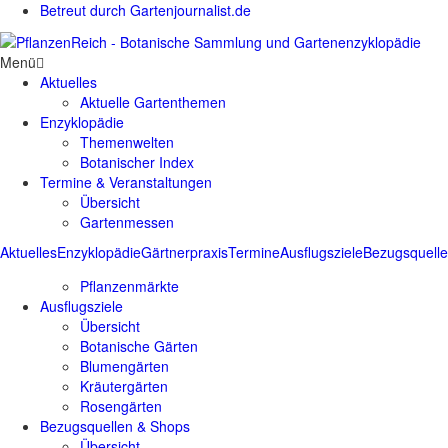
Betreut durch Gartenjournalist.de
Menü
Aktuelles
Aktuelle Gartenthemen
Enzyklopädie
Themenwelten
Botanischer Index
Termine & Veranstaltungen
Übersicht
Gartenmessen
Aktuelles
Enzyklopädie
Gärtnerpraxis
Termine
Ausflugsziele
Bezugsquell
Pflanzenmärkte
Ausflugsziele
Übersicht
Botanische Gärten
Blumengärten
Kräutergärten
Rosengärten
Bezugsquellen & Shops
Übersicht