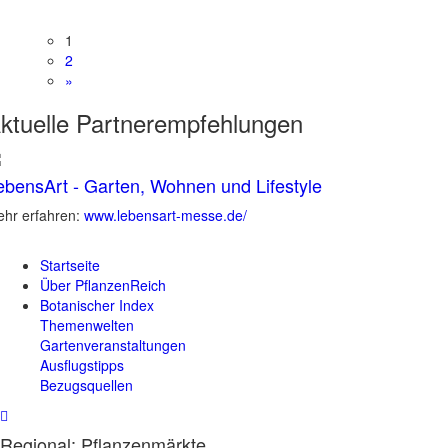
1
2
»
ktuelle
Partnerempfehlungen
ebensArt - Garten, Wohnen und Lifestyle
hr erfahren:
www.lebensart-messe.de/
Startseite
Über PflanzenReich
Botanischer Index
Themenwelten
Gartenveranstaltungen
Ausflugstipps
Bezugsquellen
Regional: Pflanzenmärkte