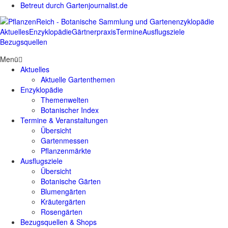
Betreut durch Gartenjournalist.de
Aktuelles
Enzyklopädie
Gärtnerpraxis
Termine
Ausflugsziele
Bezugsquellen
Menü
Aktuelles
Aktuelle Gartenthemen
Enzyklopädie
Themenwelten
Botanischer Index
Termine & Veranstaltungen
Übersicht
Gartenmessen
Pflanzenmärkte
Ausflugsziele
Übersicht
Botanische Gärten
Blumengärten
Kräutergärten
Rosengärten
Bezugsquellen & Shops