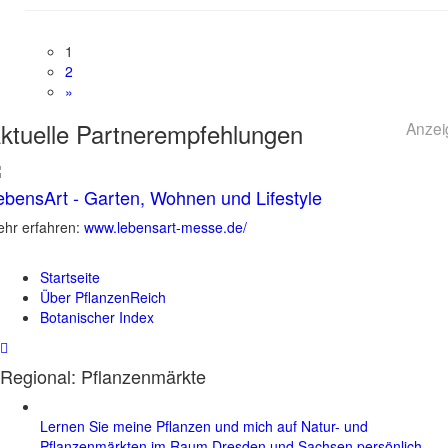
1
2
»
ktuelle
Partnerempfehlungen
Anzei
ebensArt - Garten, Wohnen und Lifestyle
hr erfahren:
www.lebensart-messe.de/
Startseite
Über PflanzenReich
Botanischer Index
Regional: Pflanzenmärkte
Lernen Sie meine Pflanzen und mich auf Natur- und
Pflanzenmärkten im Raum Dresden und Sachsen persönlich