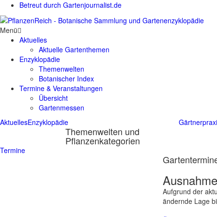
Betreut durch Gartenjournalist.de
Menü
Aktuelles
Aktuelle Gartenthemen
Enzyklopädie
Themenwelten
Botanischer Index
Termine & Veranstaltungen
Übersicht
Gartenmessen
Aktuelles
Enzyklopädie
Gärtnerprax
Themenwelten und
Pflanzenkategorien
Termine
Gartentermine
Ausnahmes
Aufgrund der aktu
ändernde Lage bit