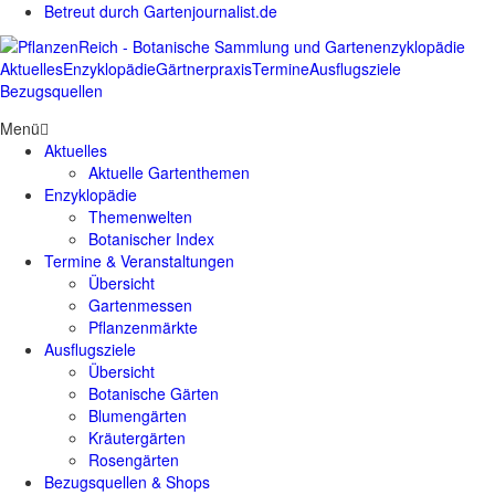
Betreut durch Gartenjournalist.de
Aktuelles
Enzyklopädie
Gärtnerpraxis
Termine
Ausflugsziele
Bezugsquellen
Menü
Aktuelles
Aktuelle Gartenthemen
Enzyklopädie
Themenwelten
Botanischer Index
Termine & Veranstaltungen
Übersicht
Gartenmessen
Pflanzenmärkte
Ausflugsziele
Übersicht
Botanische Gärten
Blumengärten
Kräutergärten
Rosengärten
Bezugsquellen & Shops