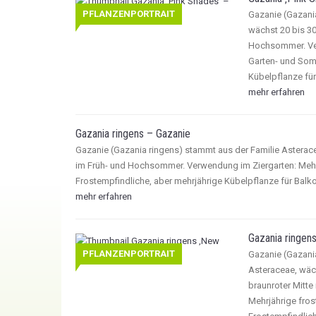
PFLANZENPORTRAIT
Gazanie (Gazania
wächst 20 bis 30
Hochsommer. Ver
Garten- und Som
Kübelpflanze für
mehr erfahren
Gazania ringens – Gazanie
Gazanie (Gazania ringens) stammt aus der Familie Asterac
im Früh- und Hochsommer. Verwendung im Ziergarten: Meh
Frostempfindliche, aber mehrjährige Kübelpflanze für Balk
mehr erfahren
Gazania ringen
PFLANZENPORTRAIT
Gazanie (Gazani
Asteraceae, wäc
braunroter Mitt
Mehrjährige fro