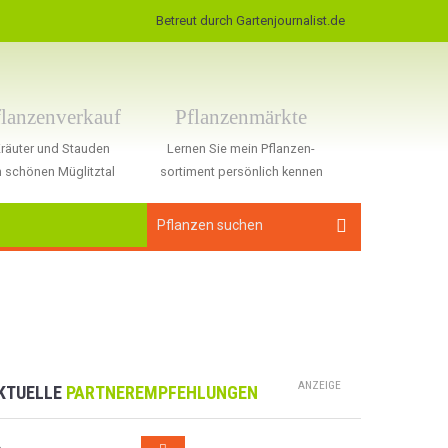
Betreut durch Gartenjournalist.de
flanzenverkauf
Pflanzenmärkte
räuter und Stauden
Lernen Sie mein Pflanzen-
 schönen Müglitztal
sortiment persönlich kennen
ANZEIGE
KTUELLE
PARTNEREMPFEHLUNGEN