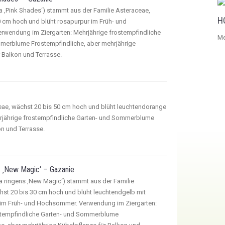
 ‚Pink Shades‘) stammt aus der Familie Asteraceae,
H
 cm hoch und blüht rosapurpur im Früh- und
wendung im Ziergarten: Mehrjährige frostempfindliche
Me
merblume Frostempfindliche, aber mehrjährige
 Balkon und Terrasse.
eae, wächst 20 bis 50 cm hoch und blüht leuchtendorange
rjährige frostempfindliche Garten- und Sommerblume
on und Terrasse.
s ‚New Magic‘ – Gazanie
a ringens ‚New Magic‘) stammt aus der Familie
hst 20 bis 30 cm hoch und blüht leuchtendgelb mit
e im Früh- und Hochsommer. Verwendung im Ziergarten:
stempfindliche Garten- und Sommerblume