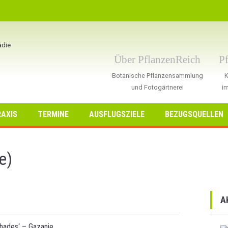
Über PflanzenReich
P
Botanische Pflanzensammlung
K
und Fotogärtnerei
im
AXIS
TERMINE
AUSFLUGSZIELE
BEZUGSQUELLEN
e)
A
Shades‘ – Gazanie