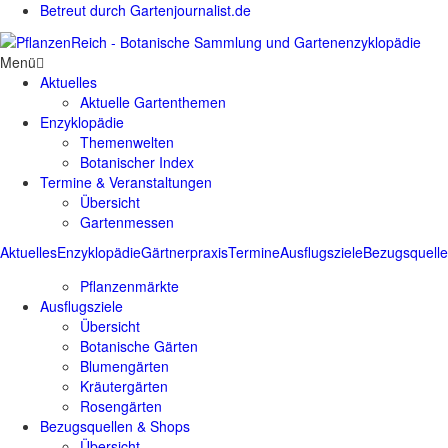
Betreut durch Gartenjournalist.de
Menü
Aktuelles
Aktuelle Gartenthemen
Enzyklopädie
Themenwelten
Botanischer Index
Termine & Veranstaltungen
Übersicht
Gartenmessen
Aktuelles
Enzyklopädie
Gärtnerpraxis
Termine
Ausflugsziele
Bezugsquell
Pflanzenmärkte
Ausflugsziele
Übersicht
Botanische Gärten
Blumengärten
Kräutergärten
Rosengärten
Bezugsquellen & Shops
Übersicht