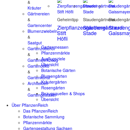
&
Kräuter
Gärtnereien
&
Geheimtipp
Staudengärtnerei
Staudengär
Gartencenter
Zierpflanzengärtnerei
Staudengärtnerei
Staudeng
Blumenzwiebeln
Stift
Stade
Gaissma
&
Höfli
Saatgut
Gartenmessen
Gartenzubehör
Pflanzenmärkte
&
Ausflugsziele
Gartenwerkzeug
Übersicht
Gartendeko
Botanische Gärten
&
Blumengärten
Gartenkunst
Kräutergärten
Architekten
Rosengärten
&
Bezugsquellen & Shops
Gartengestalter
Übersicht
Über PflanzenReich
Das PflanzenReich
Botanische Sammlung
Pflanzenmärkte
Gartengestaltung Sachsen