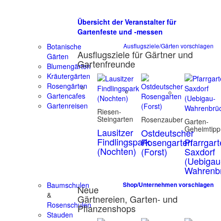
Übersicht der Veranstalter für
Gartenfeste und -messen
Botanische
Ausflugsziele/Gärten vorschlagen
Ausflugsziele für Gärtner und
Gärten
Gartenfreunde
Blumengärten
Kräutergärten
Rosengärten
Gartencafes
Gartenreisen
Riesen-
Steingarten
Rosenzauber
Garten-
Geheimtipp
Lausitzer
Ostdeutscher
Findlingspark
Rosengarten
Pfarrgar
(Nochten)
(Forst)
Saxdorf
(Uebigau
Wahrenb
Baumschulen
Shop/Unternehmen vorschlagen
Neue
&
Gärtnereien, Garten- und
Rosenschulen
Pflanzenshops
Stauden