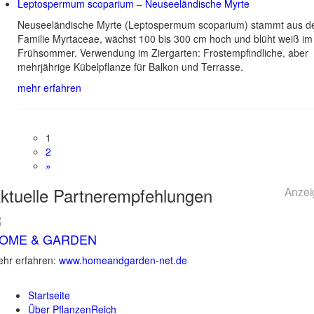
Leptospermum scoparium – Neuseeländische Myrte
Neuseeländische Myrte (Leptospermum scoparium) stammt aus d
Familie Myrtaceae, wächst 100 bis 300 cm hoch und blüht weiß im
Frühsommer. Verwendung im Ziergarten: Frostempfindliche, aber
mehrjährige Kübelpflanze für Balkon und Terrasse.
mehr erfahren
1
2
»
ktuelle
Partnerempfehlungen
Anzei
OME & GARDEN
hr erfahren:
www.homeandgarden-net.de
Startseite
Über PflanzenReich