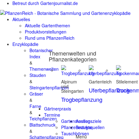
Betreut durch Gartenjournalist.de
Aktuelles
Aktuelle Gartenthemen
Produktvorstellungen
Rund ums PflanzenReich
Enzyklopädie
Botanischer
Themenwelten und
Index
Pflanzenkategorien
&
Themenwelten
Stauden
&
Alpinum
Gartenteich
Stilelement
und
Steingartenpflanzen
Uferbepflanzung
Trocken
Steingarten
Gräser
Trogbepflanzung
&
Farne
Gärtnerpraxis
&
Termine
Teichpflanzen
Gartenmessen
Ausflugsziele
Blattschmuck
Pflanzenmärkte
Bezugsquellen
&
Tauschbörsen
Menü
Schattenpflanzen