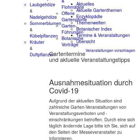
&
Aktuelles
Laubgehölze
Flohmärkte
Aktuelle Gartenthemen
&
Offene
Enzyklopädie
Nadelgehölze
Gartenpforte
Themenwelten
Sommerblumen
Garten-
Botanischer Index
&
Führungen
Termine & Veranstaltungen
Kübelpflanzen
Botanische
Übersicht
Kräuter
Vorträge
&
Veranstaltungen vorschlagen
Gartentermine
Duftpflanzen
und aktuelle Veranstaltungstipps
Ausnahmesituation durch
Covid-19
Aufgrund der aktuellen Situation sind
zahlreiche Garten-Veranstaltungen von
Veranstaltungsverboten und -
einschränkungen betroffen. Durch eine sich
täglich ändernde Lage bitte ich Sie, sich auf
den Seiten der Messeveranstalter zu
informieren.