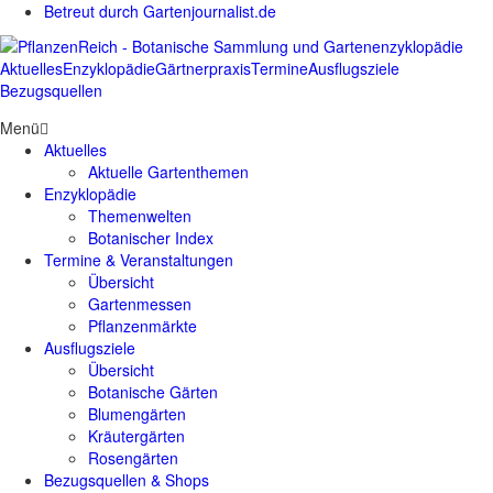
Betreut durch Gartenjournalist.de
Aktuelles
Enzyklopädie
Gärtnerpraxis
Termine
Ausflugsziele
Bezugsquellen
Menü
Aktuelles
Aktuelle Gartenthemen
Enzyklopädie
Themenwelten
Botanischer Index
Termine & Veranstaltungen
Übersicht
Gartenmessen
Pflanzenmärkte
Ausflugsziele
Übersicht
Botanische Gärten
Blumengärten
Kräutergärten
Rosengärten
Bezugsquellen & Shops