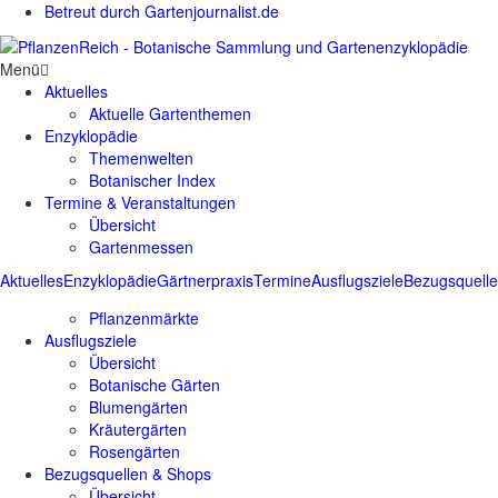
Betreut durch Gartenjournalist.de
Menü
Aktuelles
Aktuelle Gartenthemen
Enzyklopädie
Themenwelten
Botanischer Index
Termine & Veranstaltungen
Übersicht
Gartenmessen
Aktuelles
Enzyklopädie
Gärtnerpraxis
Termine
Ausflugsziele
Bezugsquell
Pflanzenmärkte
Ausflugsziele
Übersicht
Botanische Gärten
Blumengärten
Kräutergärten
Rosengärten
Bezugsquellen & Shops
Übersicht