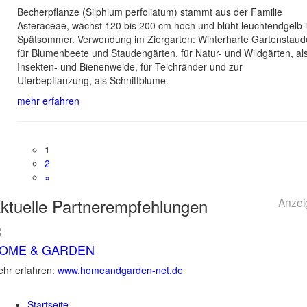
Becherpflanze (Silphium perfoliatum) stammt aus der Familie
Asteraceae, wächst 120 bis 200 cm hoch und blüht leuchtendgelb 
Spätsommer. Verwendung im Ziergarten: Winterharte Gartenstaud
für Blumenbeete und Staudengärten, für Natur- und Wildgärten, al
Insekten- und Bienenweide, für Teichränder und zur
Uferbepflanzung, als Schnittblume.
mehr erfahren
1
2
»
ktuelle
Partnerempfehlungen
Anzei
OME & GARDEN
hr erfahren:
www.homeandgarden-net.de
Startseite