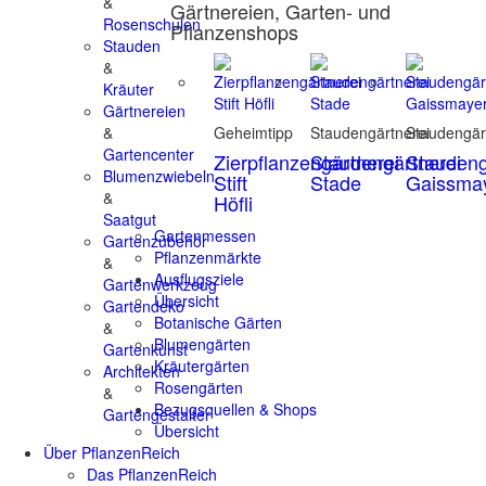
&
Gärtnereien, Garten- und
Rosenschulen
Pflanzenshops
Stauden
&
Kräuter
Gärtnereien
&
Geheimtipp
Staudengärtnerei
Staudengär
Gartencenter
Zierpflanzengärtnerei
Staudengärtnerei
Staudeng
Blumenzwiebeln
Stift
Stade
Gaissma
&
Höfli
Saatgut
Gartenmessen
Gartenzubehör
Pflanzenmärkte
&
Ausflugsziele
Gartenwerkzeug
Übersicht
Gartendeko
Botanische Gärten
&
Blumengärten
Gartenkunst
Kräutergärten
Architekten
Rosengärten
&
Bezugsquellen & Shops
Gartengestalter
Übersicht
Über PflanzenReich
Das PflanzenReich