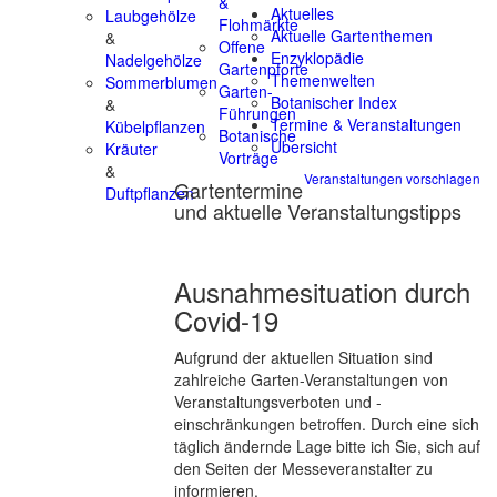
&
Aktuelles
Laubgehölze
Flohmärkte
Aktuelle Gartenthemen
&
Offene
Enzyklopädie
Nadelgehölze
Gartenpforte
Themenwelten
Sommerblumen
Garten-
Botanischer Index
&
Führungen
Termine & Veranstaltungen
Kübelpflanzen
Botanische
Übersicht
Kräuter
Vorträge
&
Veranstaltungen vorschlagen
Gartentermine
Duftpflanzen
und aktuelle Veranstaltungstipps
Ausnahmesituation durch
Covid-19
Aufgrund der aktuellen Situation sind
zahlreiche Garten-Veranstaltungen von
Veranstaltungsverboten und -
einschränkungen betroffen. Durch eine sich
täglich ändernde Lage bitte ich Sie, sich auf
den Seiten der Messeveranstalter zu
informieren.