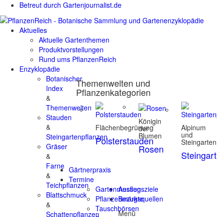
Betreut durch Gartenjournalist.de
Aktuelles
Aktuelle Gartenthemen
Produktvorstellungen
Rund ums PflanzenReich
Enzyklopädie
Botanischer
Themenwelten und
Index
Pflanzenkategorien
&
Themenwelten
Stauden
Königin
&
Flächenbegrünung
Alpinum
der
und
Blumen
Steingartenpflanzen
Polsterstauden
Steingarten
Gräser
Rosen
Steingar
&
Farne
Gärtnerpraxis
&
Termine
Teichpflanzen
Gartenmessen
Ausflugsziele
Blattschmuck
Pflanzenmärkte
Bezugsquellen
&
Tauschbörsen
Menü
Schattenpflanzen