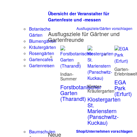
Übersicht der Veranstalter für
Gartenfeste und -messen
Botanische
Ausflugsziele/Gärten vorschlagen
Ausflugsziele für Gärtner und
Gärten
Gartenfreunde
Blumengärten
Kräutergärten
Rosengärten
Gartencafes
Gartenreisen
Garten-
Erlebniswel
Indian-
Summer
EGA
Forstbotanischer
Kloster-
Park
Kräutergarten
Garten
(Erfurt)
(Tharandt)
Klostergarten
St.
Marienstern
(Panschwitz-
Kuckau)
Baumschulen
Shop/Unternehmen vorschlagen
Neue