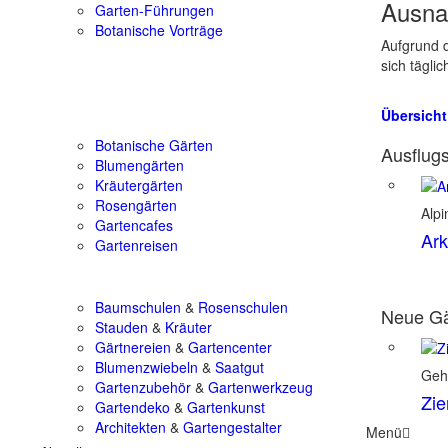
Ausna
Garten-Führungen
Botanische Vorträge
Aufgrund d
sich tägli
Übersicht
Botanische Gärten
Ausflugs
Blumengärten
Kräutergärten
Rosengärten
Alpi
Gartencafes
Ark
Gartenreisen
Baumschulen
&
Rosenschulen
Neue Gä
Stauden
&
Kräuter
Gärtnereien
&
Gartencenter
Blumenzwiebeln
&
Saatgut
Geh
Gartenzubehör
&
Gartenwerkzeug
Zie
Gartendeko
&
Gartenkunst
Architekten
&
Gartengestalter
Menü