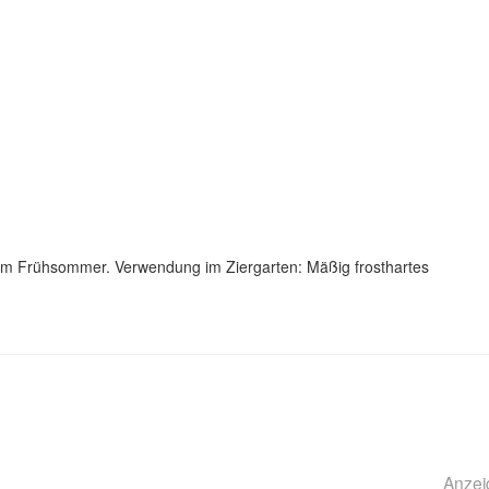
 im Frühsommer. Verwendung im Ziergarten: Mäßig frosthartes
Anzei