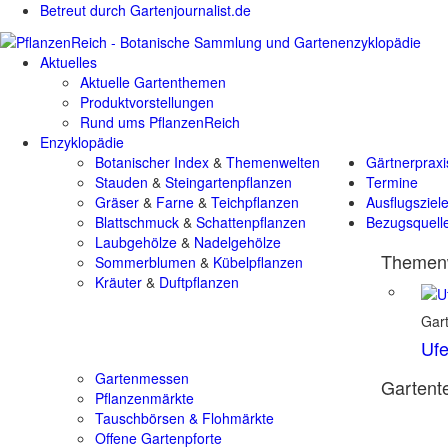
Betreut durch Gartenjournalist.de
Aktuelles
Aktuelle Gartenthemen
Produktvorstellungen
Rund ums PflanzenReich
Enzyklopädie
Botanischer Index
&
Themenwelten
Gärtnerpraxi
Stauden
&
Steingartenpflanzen
Termine
Gräser
&
Farne
&
Teichpflanzen
Ausflugsziel
Blattschmuck
&
Schattenpflanzen
Bezugsquell
Laubgehölze
&
Nadelgehölze
Themenw
Sommerblumen
&
Kübelpflanzen
Kräuter
&
Duftpflanzen
Gart
Ufe
Gartenmessen
Gartente
Pflanzenmärkte
Tauschbörsen & Flohmärkte
Offene Gartenpforte