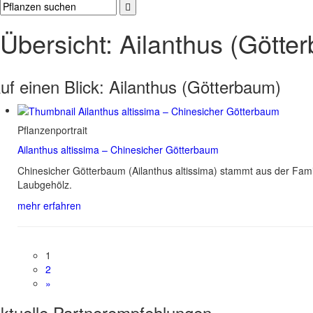
Übersicht: Ailanthus (Götte
uf einen Blick:
Ailanthus (Götterbaum)
Pflanzenportrait
Ailanthus altissima – Chinesicher Götterbaum
Chinesicher Götterbaum (Ailanthus altissima) stammt aus der Fam
Laubgehölz.
mehr erfahren
1
2
»
ktuelle
Partnerempfehlungen