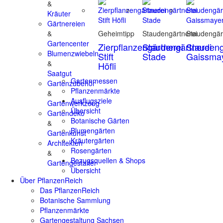
&
Kräuter
Gärtnereien
&
Geheimtipp
Staudengärtnerei
Staudengär
Gartencenter
Zierpflanzengärtnerei
Staudengärtnerei
Staudeng
Blumenzwiebeln
Stift
Stade
Gaissma
&
Höfli
Saatgut
Gartenmessen
Gartenzubehör
Pflanzenmärkte
&
Ausflugsziele
Gartenwerkzeug
Übersicht
Gartendeko
Botanische Gärten
&
Blumengärten
Gartenkunst
Kräutergärten
Architekten
Rosengärten
&
Bezugsquellen & Shops
Gartengestalter
Übersicht
Über PflanzenReich
Das PflanzenReich
Botanische Sammlung
Pflanzenmärkte
Gartengestaltung Sachsen