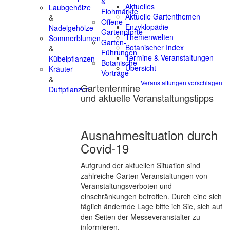
&
Aktuelles
Laubgehölze
Flohmärkte
Aktuelle Gartenthemen
&
Offene
Enzyklopädie
Nadelgehölze
Gartenpforte
Themenwelten
Sommerblumen
Garten-
Botanischer Index
&
Führungen
Termine & Veranstaltungen
Kübelpflanzen
Botanische
Übersicht
Kräuter
Vorträge
&
Veranstaltungen vorschlagen
Gartentermine
Duftpflanzen
und aktuelle Veranstaltungstipps
Ausnahmesituation durch
Covid-19
Aufgrund der aktuellen Situation sind
zahlreiche Garten-Veranstaltungen von
Veranstaltungsverboten und -
einschränkungen betroffen. Durch eine sich
täglich ändernde Lage bitte ich Sie, sich auf
den Seiten der Messeveranstalter zu
informieren.