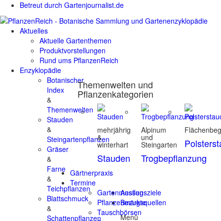
Betreut durch Gartenjournalist.de
Aktuelles
Aktuelle Gartenthemen
Produktvorstellungen
Rund ums PflanzenReich
Enzyklopädie
Botanischer
Themenwelten und
Index
Pflanzenkategorien
&
Themenwelten
Stauden
&
mehrjährig
Alpinum
Flächenbe
&
und
Steingartenpflanzen
Polsters
winterhart
Steingarten
Gräser
Stauden
Trogbepflanzung
&
Farne
Gärtnerpraxis
&
Termine
Teichpflanzen
Gartenmessen
Ausflugsziele
Blattschmuck
Pflanzenmärkte
Bezugsquellen
&
Tauschbörsen
Menü
Schattenpflanzen