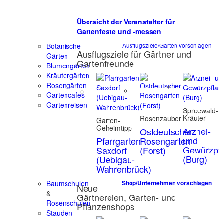
Übersicht der Veranstalter für
Gartenfeste und -messen
Botanische
Ausflugsziele/Gärten vorschlagen
Ausflugsziele für Gärtner und
Gärten
Gartenfreunde
Blumengärten
Kräutergärten
Rosengärten
Gartencafes
Gartenreisen
Spreewald-
Kräuter
Rosenzauber
Garten-
Geheimtipp
Arznei-
Ostdeutscher
und
Pfarrgarten
Rosengarten
Gewürzpf
Saxdorf
(Forst)
(Burg)
(Uebigau-
Wahrenbrück)
Baumschulen
Shop/Unternehmen vorschlagen
Neue
&
Gärtnereien, Garten- und
Rosenschulen
Pflanzenshops
Stauden