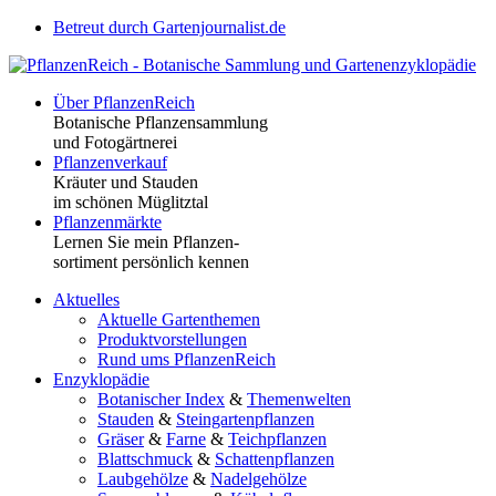
Betreut durch Gartenjournalist.de
Über PflanzenReich
Botanische Pflanzensammlung
und Fotogärtnerei
Pflanzenverkauf
Kräuter und Stauden
im schönen Müglitztal
Pflanzenmärkte
Lernen Sie mein Pflanzen-
sortiment persönlich kennen
Aktuelles
Aktuelle Gartenthemen
Produktvorstellungen
Rund ums PflanzenReich
Enzyklopädie
Botanischer Index
&
Themenwelten
Stauden
&
Steingartenpflanzen
Gräser
&
Farne
&
Teichpflanzen
Blattschmuck
&
Schattenpflanzen
Laubgehölze
&
Nadelgehölze