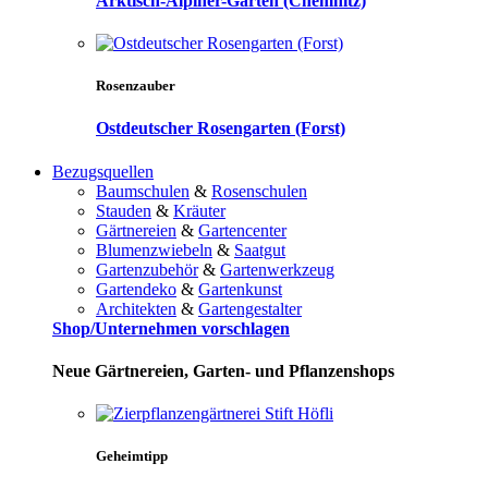
Arktisch-Alpiner-Garten (Chemnitz)
Rosenzauber
Ostdeutscher Rosengarten (Forst)
Bezugsquellen
Baumschulen
&
Rosenschulen
Stauden
&
Kräuter
Gärtnereien
&
Gartencenter
Blumenzwiebeln
&
Saatgut
Gartenzubehör
&
Gartenwerkzeug
Gartendeko
&
Gartenkunst
Architekten
&
Gartengestalter
Shop/Unternehmen vorschlagen
Neue Gärtnereien, Garten- und Pflanzenshops
Geheimtipp