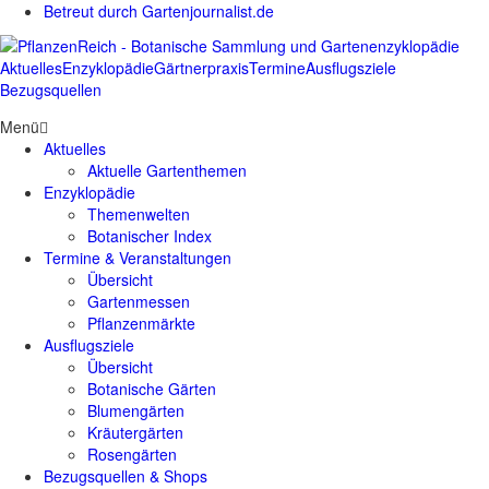
Betreut durch Gartenjournalist.de
Aktuelles
Enzyklopädie
Gärtnerpraxis
Termine
Ausflugsziele
Bezugsquellen
Menü
Aktuelles
Aktuelle Gartenthemen
Enzyklopädie
Themenwelten
Botanischer Index
Termine & Veranstaltungen
Übersicht
Gartenmessen
Pflanzenmärkte
Ausflugsziele
Übersicht
Botanische Gärten
Blumengärten
Kräutergärten
Rosengärten
Bezugsquellen & Shops