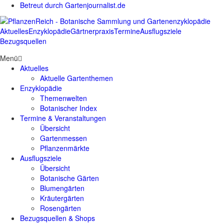
Betreut durch Gartenjournalist.de
Aktuelles
Enzyklopädie
Gärtnerpraxis
Termine
Ausflugsziele
Bezugsquellen
Menü
Aktuelles
Aktuelle Gartenthemen
Enzyklopädie
Themenwelten
Botanischer Index
Termine & Veranstaltungen
Übersicht
Gartenmessen
Pflanzenmärkte
Ausflugsziele
Übersicht
Botanische Gärten
Blumengärten
Kräutergärten
Rosengärten
Bezugsquellen & Shops