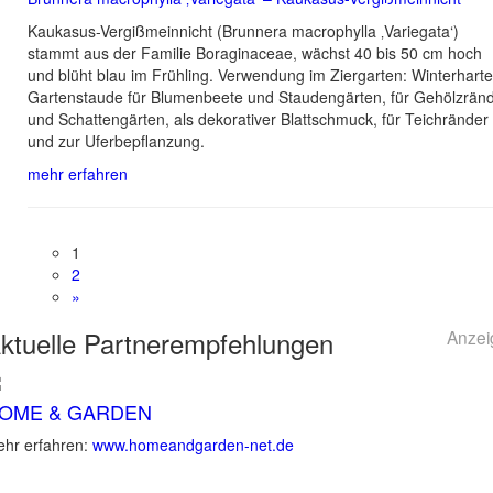
Kaukasus-Vergißmeinnicht (Brunnera macrophylla ‚Variegata‘)
stammt aus der Familie Boraginaceae, wächst 40 bis 50 cm hoch
und blüht blau im Frühling. Verwendung im Ziergarten: Winterharte
Gartenstaude für Blumenbeete und Staudengärten, für Gehölzrän
und Schattengärten, als dekorativer Blattschmuck, für Teichränder
und zur Uferbepflanzung.
mehr erfahren
1
2
»
ktuelle
Partnerempfehlungen
Anzei
OME & GARDEN
hr erfahren:
www.homeandgarden-net.de