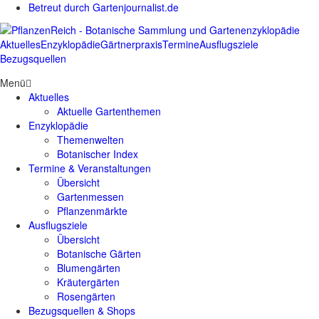
Betreut durch Gartenjournalist.de
Aktuelles
Enzyklopädie
Gärtnerpraxis
Termine
Ausflugsziele
Bezugsquellen
Menü
Aktuelles
Aktuelle Gartenthemen
Enzyklopädie
Themenwelten
Botanischer Index
Termine & Veranstaltungen
Übersicht
Gartenmessen
Pflanzenmärkte
Ausflugsziele
Übersicht
Botanische Gärten
Blumengärten
Kräutergärten
Rosengärten
Bezugsquellen & Shops