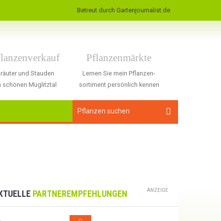
Betreut durch Gartenjournalist.de
flanzenverkauf
Pflanzenmärkte
räuter und Stauden
Lernen Sie mein Pflanzen-
 schönen Müglitztal
sortiment persönlich kennen
ANZEIGE
KTUELLE
PARTNEREMPFEHLUNGEN