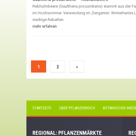
Rebhuhnbeere (Gaultheria procumbens) stammt aus der Fam
im Hochsommer. Verwendung im Ziergarten: Winterhartes La
niedrige Rabatten.
mehr erfahren
1
2
»
STARTSEITE
ÜBER PFLANZENREICH
BOTANISCHER INDEX
REGIONAL: PFLANZENMÄRKTE
RE