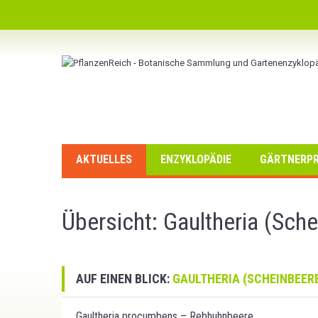
AKTUELLES
ENZYKLOPÄDIE
GÄRTNERPR
Übersicht: Gaultheria (Sch
AUF EINEN BLICK:
GAULTHERIA (SCHEINBEER
Gaultheria procumbens – Rebhuhnbeere