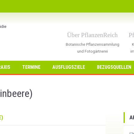
Über PflanzenReich
P
Botanische Pflanzensammlung
K
und Fotogärtnerei
im
AXIS
TERMINE
AUSFLUGSZIELE
BEZUGSQUELLEN
einbeere)
E)
A