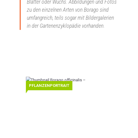
Blätter oder Wuchs. Abbildungen und Fotos
zu den einzelnen Arten von Borago sind
umfangreich, teils sogar mit Bildergalerien
in der Gartenenzyklopädie vorhanden.
Borago
PFLANZENPORTRAIT
officinalis
–
Borretsch
Borretsch
(Borago
officinalis)
stammt