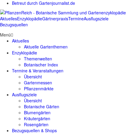
Betreut durch Gartenjournalist.de
Aktuelles
Enzyklopädie
Gärtnerpraxis
Termine
Ausflugsziele
Bezugsquellen
Menü
Aktuelles
Aktuelle Gartenthemen
Enzyklopädie
Themenwelten
Botanischer Index
Termine & Veranstaltungen
Übersicht
Gartenmessen
Pflanzenmärkte
Ausflugsziele
Übersicht
Botanische Gärten
Blumengärten
Kräutergärten
Rosengärten
Bezugsquellen & Shops