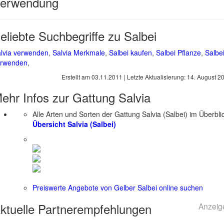
erwendung
eliebte Suchbegriffe zu Salbei
lvia verwenden
,
Salvia Merkmale
,
Salbei kaufen
,
Salbei Pflanze
,
Salbe
erwenden
,
Erstellt am
03.11.2011
| Letzte Aktualisierung:
14. August 2
ehr Infos zur Gattung
Salvia
Alle Arten und Sorten der Gattung Salvia (Salbei) im Überbli
Übersicht Salvia (Salbei)
Preiswerte Angebote von Gelber Salbei online suchen
ktuelle
Partnerempfehlungen
Anzeig