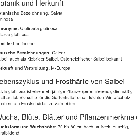
otanik und Herkunft
otanische Bezeichnung:
Salvia
utinosa
ynonyme:
Glutinaria glutinosa,
larea glutinosa
milie:
Lamiaceae
eutsche Bezeichnungen:
Gelber
lbei, auch als Klebriger Salbei, Österreichischer Salbei bekannt
rkunft und Verbreitung:
M-Europa
ebenszyklus und Frosthärte von Salbei
lvia glutinosa ist eine mehrjährige Pflanze (perennierend), die mäßig
osthart ist. Sie sollte für die Gartenkultur einen leichten Winterschutz
halten, um Frostschäden zu vermeiden.
uchs, Blüte, Blätter und Pflanzenmerkmal
uchsform und Wuchshöhe:
70 bis 80 cm hoch, aufrecht buschig,
rstbildend