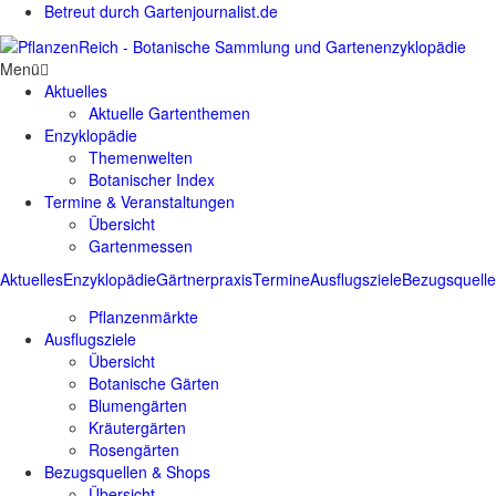
Betreut durch Gartenjournalist.de
Menü
Aktuelles
Aktuelle Gartenthemen
Enzyklopädie
Themenwelten
Botanischer Index
Termine & Veranstaltungen
Übersicht
Gartenmessen
Aktuelles
Enzyklopädie
Gärtnerpraxis
Termine
Ausflugsziele
Bezugsquell
Pflanzenmärkte
Ausflugsziele
Übersicht
Botanische Gärten
Blumengärten
Kräutergärten
Rosengärten
Bezugsquellen & Shops
Übersicht