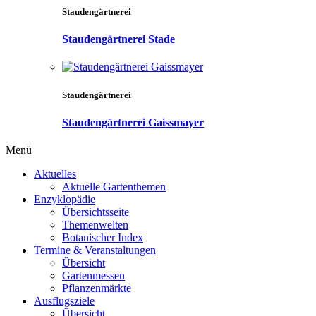
Staudengärtnerei
Staudengärtnerei Stade
Staudengärtnerei
Staudengärtnerei Gaissmayer
Menü
Aktuelles
Aktuelle Gartenthemen
Enzyklopädie
Übersichtsseite
Themenwelten
Botanischer Index
Termine & Veranstaltungen
Übersicht
Gartenmessen
Pflanzenmärkte
Ausflugsziele
Übersicht