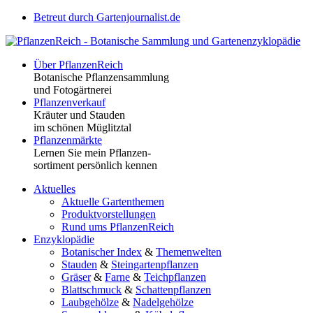
Betreut durch Gartenjournalist.de
Über PflanzenReich
Botanische Pflanzensammlung
und Fotogärtnerei
Pflanzenverkauf
Kräuter und Stauden
im schönen Müglitztal
Pflanzenmärkte
Lernen Sie mein Pflanzen-
sortiment persönlich kennen
Aktuelles
Aktuelle Gartenthemen
Produktvorstellungen
Rund ums PflanzenReich
Enzyklopädie
Botanischer Index
&
Themenwelten
Stauden
&
Steingartenpflanzen
Gräser
&
Farne
&
Teichpflanzen
Blattschmuck
&
Schattenpflanzen
Laubgehölze
&
Nadelgehölze