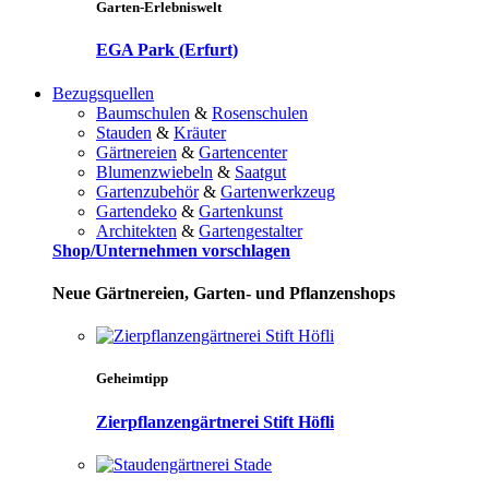
Garten-Erlebniswelt
EGA Park (Erfurt)
Bezugsquellen
Baumschulen
&
Rosenschulen
Stauden
&
Kräuter
Gärtnereien
&
Gartencenter
Blumenzwiebeln
&
Saatgut
Gartenzubehör
&
Gartenwerkzeug
Gartendeko
&
Gartenkunst
Architekten
&
Gartengestalter
Shop/Unternehmen vorschlagen
Neue Gärtnereien, Garten- und Pflanzenshops
Geheimtipp
Zierpflanzengärtnerei Stift Höfli