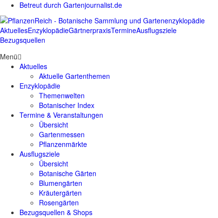
Betreut durch Gartenjournalist.de
Aktuelles
Enzyklopädie
Gärtnerpraxis
Termine
Ausflugsziele
Bezugsquellen
Menü
Aktuelles
Aktuelle Gartenthemen
Enzyklopädie
Themenwelten
Botanischer Index
Termine & Veranstaltungen
Übersicht
Gartenmessen
Pflanzenmärkte
Ausflugsziele
Übersicht
Botanische Gärten
Blumengärten
Kräutergärten
Rosengärten
Bezugsquellen & Shops