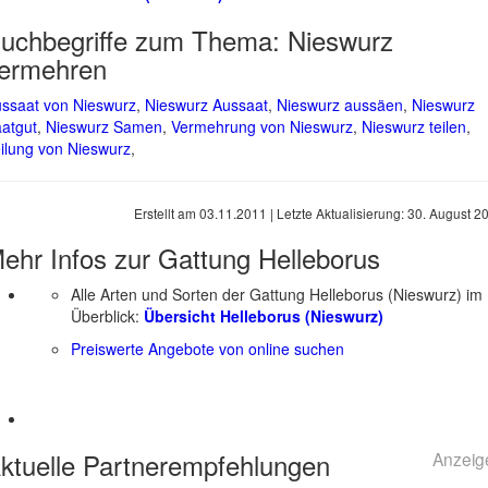
uchbegriffe zum Thema:
Nieswurz
ermehren
ssaat von Nieswurz
,
Nieswurz Aussaat
,
Nieswurz aussäen
,
Nieswurz
atgut
,
Nieswurz Samen
,
Vermehrung von Nieswurz
,
Nieswurz teilen
,
ilung von Nieswurz
,
Erstellt am
03.11.2011
| Letzte Aktualisierung:
30. August 2
ehr Infos zur Gattung
Helleborus
Alle Arten und Sorten der Gattung Helleborus (Nieswurz) im
Überblick:
Übersicht Helleborus (Nieswurz)
Preiswerte Angebote von online suchen
ktuelle
Partnerempfehlungen
Anzeig