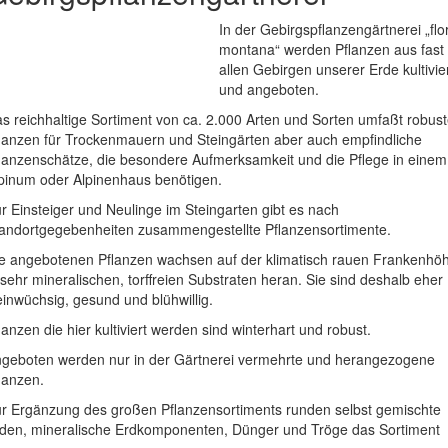
In der Gebirgspflanzengärtnerei „flo
montana“ werden Pflanzen aus fast
allen Gebirgen unserer Erde kultivie
und angeboten.
s reichhaltige Sortiment von ca. 2.000 Arten und Sorten umfaßt robus
lanzen für Trockenmauern und Steingärten aber auch empfindliche
lanzenschätze, die besondere Aufmerksamkeit und die Pflege in einem
pinum oder Alpinenhaus benötigen.
r Einsteiger und Neulinge im Steingarten gibt es nach
andortgegebenheiten zusammengestellte Pflanzensortimente.
e angebotenen Pflanzen wachsen auf der klimatisch rauen Frankenhö
 sehr mineralischen, torffreien Substraten heran. Sie sind deshalb eher
einwüchsig, gesund und blühwillig.
lanzen die hier kultiviert werden sind winterhart und robust.
geboten werden nur in der Gärtnerei vermehrte und herangezogene
lanzen.
r Ergänzung des großen Pflanzensortiments runden selbst gemischte
den, mineralische Erdkomponenten, Dünger und Tröge das Sortiment