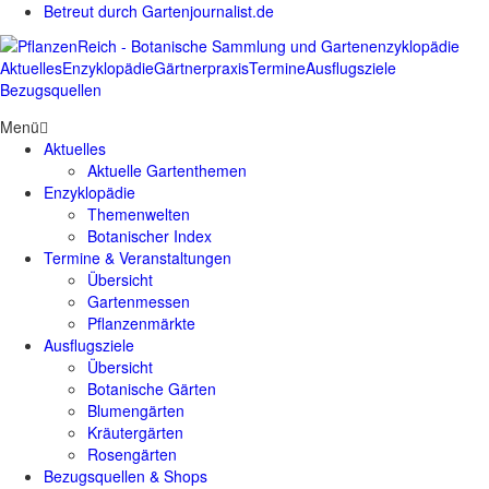
Betreut durch Gartenjournalist.de
Aktuelles
Enzyklopädie
Gärtnerpraxis
Termine
Ausflugsziele
Bezugsquellen
Menü
Aktuelles
Aktuelle Gartenthemen
Enzyklopädie
Themenwelten
Botanischer Index
Termine & Veranstaltungen
Übersicht
Gartenmessen
Pflanzenmärkte
Ausflugsziele
Übersicht
Botanische Gärten
Blumengärten
Kräutergärten
Rosengärten
Bezugsquellen & Shops