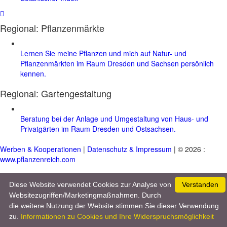
Regional: Pflanzenmärkte
Lernen Sie meine Pflanzen und mich auf Natur- und
Pflanzenmärkten im Raum Dresden und Sachsen persönlich
kennen.
Regional:
Gartengestaltung
Beratung bei der Anlage und Umgestaltung von Haus- und
Privatgärten im Raum Dresden und Ostsachsen.
Werben & Kooperationen
|
Datenschutz & Impressum
| © 2026 :
www.pflanzenreich.com
Diese Website verwendet Cookies zur Analyse von
Verstanden
Websitezugriffen/Marketingmaßnahmen. Durch
die weitere Nutzung der Website stimmen Sie dieser Verwendung
zu.
Informationen zu Cookies und Ihre Widerspruchsmöglichkeit