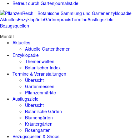
Betreut durch Gartenjournalist.de
Aktuelles
Enzyklopädie
Gärtnerpraxis
Termine
Ausflugsziele
Bezugsquellen
Menü
Aktuelles
Aktuelle Gartenthemen
Enzyklopädie
Themenwelten
Botanischer Index
Termine & Veranstaltungen
Übersicht
Gartenmessen
Pflanzenmärkte
Ausflugsziele
Übersicht
Botanische Gärten
Blumengärten
Kräutergärten
Rosengärten
Bezugsquellen & Shops