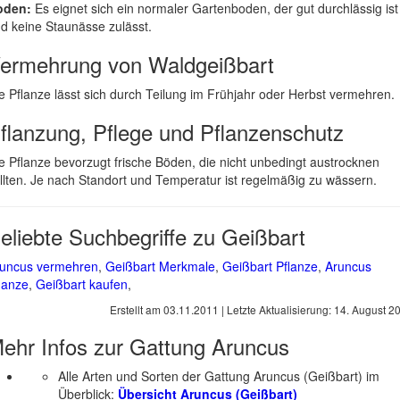
oden:
Es eignet sich ein normaler Gartenboden, der gut durchlässig ist
d keine Staunässe zulässt.
ermehrung von Waldgeißbart
e Pflanze lässt sich durch Teilung im Frühjahr oder Herbst vermehren.
flanzung, Pflege und Pflanzenschutz
e Pflanze bevorzugt frische Böden, die nicht unbedingt austrocknen
llten. Je nach Standort und Temperatur ist regelmäßig zu wässern.
eliebte Suchbegriffe zu Geißbart
uncus vermehren
,
Geißbart Merkmale
,
Geißbart Pflanze
,
Aruncus
lanze
,
Geißbart kaufen
,
Erstellt am
03.11.2011
| Letzte Aktualisierung:
14. August 2
ehr Infos zur Gattung
Aruncus
Alle Arten und Sorten der Gattung Aruncus (Geißbart) im
Überblick:
Übersicht Aruncus (Geißbart)