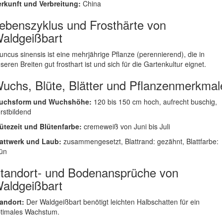
rkunft und Verbreitung:
China
ebenszyklus und Frosthärte von
aldgeißbart
uncus sinensis ist eine mehrjährige Pflanze (perennierend), die in
seren Breiten gut frosthart ist und sich für die Gartenkultur eignet.
uchs, Blüte, Blätter und Pflanzenmerkmal
uchsform und Wuchshöhe:
120 bis 150 cm hoch, aufrecht buschig,
rstbildend
ütezeit und Blütenfarbe:
cremeweiß von Juni bis Juli
attwerk und Laub:
zusammengesetzt, Blattrand: gezähnt, Blattfarbe:
ün
tandort- und Bodenansprüche von
aldgeißbart
andort:
Der Waldgeißbart benötigt leichten Halbschatten für ein
timales Wachstum.