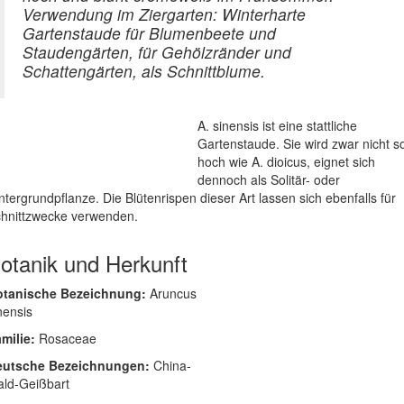
Verwendung im Ziergarten: Winterharte
Gartenstaude für Blumenbeete und
Staudengärten, für Gehölzränder und
Schattengärten, als Schnittblume.
A. sinensis ist eine stattliche
Gartenstaude. Sie wird zwar nicht s
hoch wie A. dioicus, eignet sich
dennoch als Solitär- oder
ntergrundpflanze. Die Blütenrispen dieser Art lassen sich ebenfalls für
hnittzwecke verwenden.
otanik und Herkunft
otanische Bezeichnung:
Aruncus
nensis
milie:
Rosaceae
eutsche Bezeichnungen:
China-
ld-Geißbart