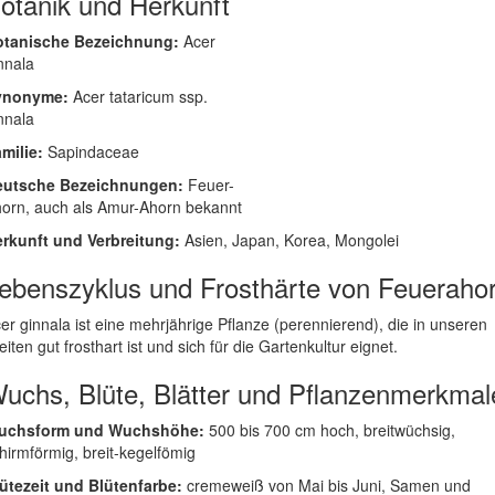
otanik und Herkunft
otanische Bezeichnung:
Acer
nnala
ynonyme:
Acer tataricum ssp.
nnala
milie:
Sapindaceae
eutsche Bezeichnungen:
Feuer-
orn, auch als Amur-Ahorn bekannt
rkunft und Verbreitung:
Asien, Japan, Korea, Mongolei
ebenszyklus und Frosthärte von Feueraho
er ginnala ist eine mehrjährige Pflanze (perennierend), die in unseren
eiten gut frosthart ist und sich für die Gartenkultur eignet.
uchs, Blüte, Blätter und Pflanzenmerkmal
uchsform und Wuchshöhe:
500 bis 700 cm hoch, breitwüchsig,
hirmförmig, breit-kegelfömig
ütezeit und Blütenfarbe:
cremeweiß von Mai bis Juni, Samen und