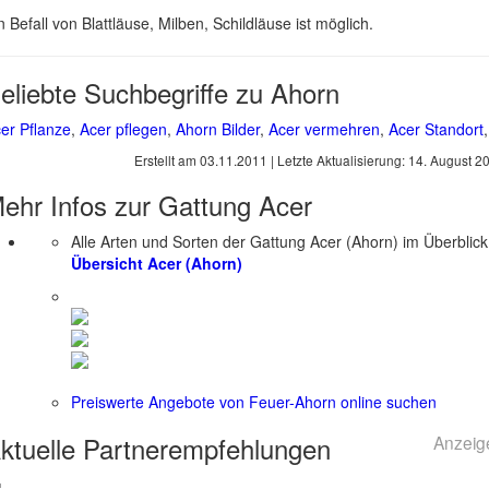
n Befall von Blattläuse, Milben, Schildläuse ist möglich.
eliebte Suchbegriffe zu Ahorn
er Pflanze
,
Acer pflegen
,
Ahorn Bilder
,
Acer vermehren
,
Acer Standort
,
Erstellt am
03.11.2011
| Letzte Aktualisierung:
14. August 2
ehr Infos zur Gattung
Acer
Alle Arten und Sorten der Gattung Acer (Ahorn) im Überblick
Übersicht Acer (Ahorn)
Preiswerte Angebote von Feuer-Ahorn online suchen
ktuelle
Partnerempfehlungen
Anzeig