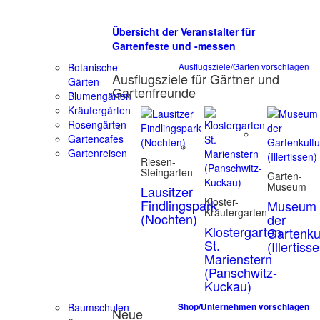
Übersicht der Veranstalter für
Gartenfeste und -messen
Botanische
Ausflugsziele/Gärten vorschlagen
Ausflugsziele für Gärtner und
Gärten
Gartenfreunde
Blumengärten
Kräutergärten
Rosengärten
Gartencafes
Gartenreisen
Riesen-
Steingarten
Garten-
Museum
Lausitzer
Kloster-
Findlingspark
Museum
Kräutergarten
(Nochten)
der
Klostergarten
Gartenku
St.
(Illertiss
Marienstern
(Panschwitz-
Kuckau)
Baumschulen
Shop/Unternehmen vorschlagen
Neue