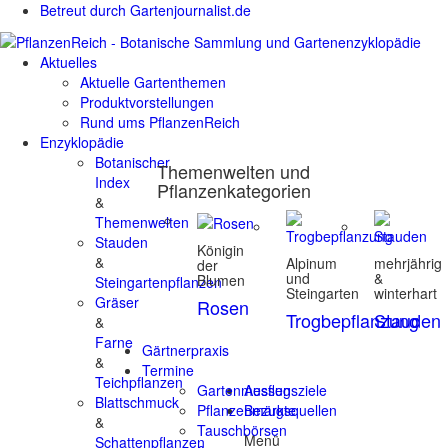
Betreut durch Gartenjournalist.de
Aktuelles
Aktuelle Gartenthemen
Produktvorstellungen
Rund ums PflanzenReich
Enzyklopädie
Botanischer
Themenwelten und
Index
Pflanzenkategorien
&
Themenwelten
Stauden
Königin
&
Alpinum
mehrjährig
der
und
&
Blumen
Steingartenpflanzen
Steingarten
winterhart
Gräser
Rosen
Trogbepflanzung
Stauden
&
Farne
Gärtnerpraxis
&
Termine
Teichpflanzen
Gartenmessen
Ausflugsziele
Blattschmuck
Pflanzenmärkte
Bezugsquellen
&
Tauschbörsen
Menü
Schattenpflanzen