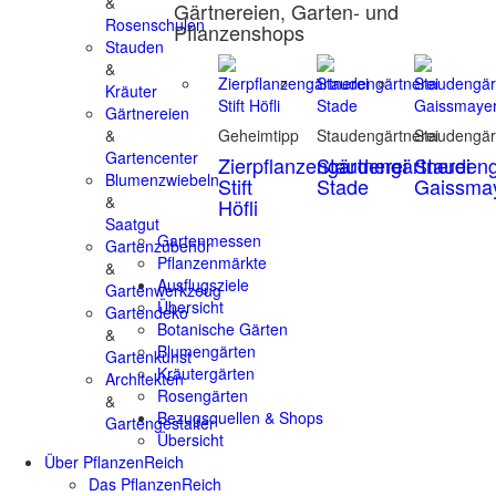
&
Gärtnereien, Garten- und
Rosenschulen
Pflanzenshops
Stauden
&
Kräuter
Gärtnereien
&
Geheimtipp
Staudengärtnerei
Staudengär
Gartencenter
Zierpflanzengärtnerei
Staudengärtnerei
Staudeng
Blumenzwiebeln
Stift
Stade
Gaissma
&
Höfli
Saatgut
Gartenmessen
Gartenzubehör
Pflanzenmärkte
&
Ausflugsziele
Gartenwerkzeug
Übersicht
Gartendeko
Botanische Gärten
&
Blumengärten
Gartenkunst
Kräutergärten
Architekten
Rosengärten
&
Bezugsquellen & Shops
Gartengestalter
Übersicht
Über PflanzenReich
Das PflanzenReich