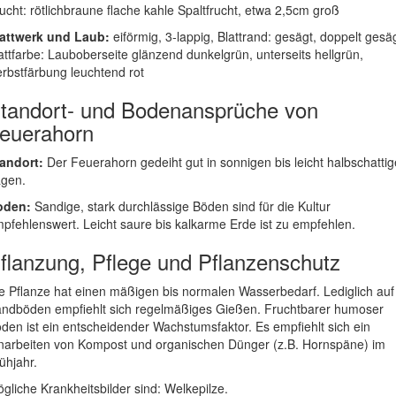
ucht: rötlichbraune flache kahle Spaltfrucht, etwa 2,5cm groß
attwerk und Laub:
eiförmig, 3-lappig, Blattrand: gesägt, doppelt gesäg
attfarbe: Lauboberseite glänzend dunkelgrün, unterseits hellgrün,
rbstfärbung leuchtend rot
tandort- und Bodenansprüche von
euerahorn
andort:
Der Feuerahorn gedeiht gut in sonnigen bis leicht halbschatti
gen.
oden:
Sandige, stark durchlässige Böden sind für die Kultur
pfehlenswert. Leicht saure bis kalkarme Erde ist zu empfehlen.
flanzung, Pflege und Pflanzenschutz
e Pflanze hat einen mäßigen bis normalen Wasserbedarf. Lediglich auf
ndböden empfiehlt sich regelmäßiges Gießen. Fruchtbarer humoser
den ist ein entscheidender Wachstumsfaktor. Es empfiehlt sich ein
narbeiten von Kompost und organischen Dünger (z.B. Hornspäne) im
ühjahr.
gliche Krankheitsbilder sind: Welkepilze.