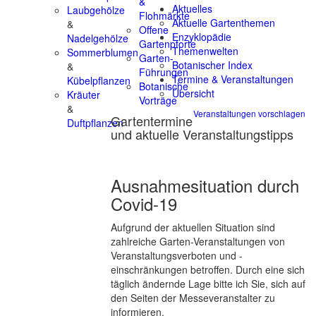
&
Aktuelles
Laubgehölze
Flohmärkte
Aktuelle Gartenthemen
&
Offene
Enzyklopädie
Nadelgehölze
Gartenpforte
Themenwelten
Sommerblumen
Garten-
Botanischer Index
&
Führungen
Termine & Veranstaltungen
Kübelpflanzen
Botanische
Übersicht
Kräuter
Vorträge
&
Veranstaltungen vorschlagen
Gartentermine
Duftpflanzen
und aktuelle Veranstaltungstipps
Ausnahmesituation durch
Covid-19
Aufgrund der aktuellen Situation sind
zahlreiche Garten-Veranstaltungen von
Veranstaltungsverboten und -
einschränkungen betroffen. Durch eine sich
täglich ändernde Lage bitte ich Sie, sich auf
den Seiten der Messeveranstalter zu
informieren.