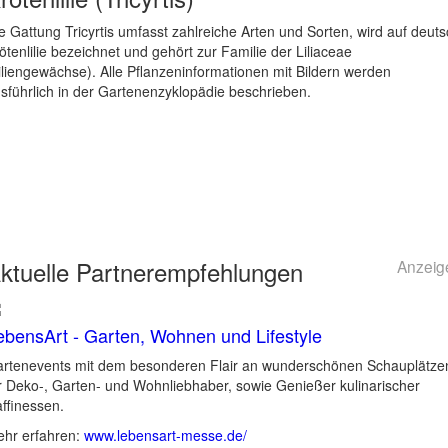
e Gattung Tricyrtis umfasst zahlreiche Arten und Sorten, wird auf deut
ötenlilie bezeichnet und gehört zur Familie der Liliaceae
iliengewächse). Alle Pflanzeninformationen mit Bildern werden
sführlich in der Gartenenzyklopädie beschrieben.
ktuelle
Partnerempfehlungen
Anzeig
ebensArt - Garten, Wohnen und Lifestyle
rtenevents mit dem besonderen Flair an wunderschönen Schauplätze
r Deko-, Garten- und Wohnliebhaber, sowie Genießer kulinarischer
ffinessen.
hr erfahren:
www.lebensart-messe.de/