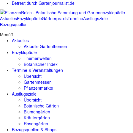
Betreut durch Gartenjournalist.de
Aktuelles
Enzyklopädie
Gärtnerpraxis
Termine
Ausflugsziele
Bezugsquellen
Menü
Aktuelles
Aktuelle Gartenthemen
Enzyklopädie
Themenwelten
Botanischer Index
Termine & Veranstaltungen
Übersicht
Gartenmessen
Pflanzenmärkte
Ausflugsziele
Übersicht
Botanische Gärten
Blumengärten
Kräutergärten
Rosengärten
Bezugsquellen & Shops