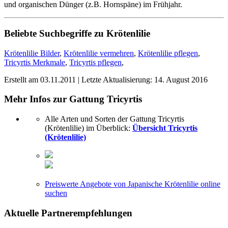
und organischen Dünger (z.B. Hornspäne) im Frühjahr.
Beliebte Suchbegriffe zu Krötenlilie
Krötenlilie Bilder
,
Krötenlilie vermehren
,
Krötenlilie pflegen
,
Tricyrtis Merkmale
,
Tricyrtis pflegen
,
Erstellt am
03.11.2011
| Letzte Aktualisierung:
14. August 2016
Mehr Infos zur Gattung
Tricyrtis
Alle Arten und Sorten der Gattung Tricyrtis
(Krötenlilie) im Überblick:
Übersicht Tricyrtis
(Krötenlilie)
Preiswerte Angebote von Japanische Krötenlilie online
suchen
Aktuelle
Partnerempfehlungen