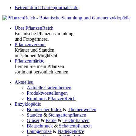
Betreut durch Gartenjournalist.de
Über PflanzenReich
Botanische Pflanzensammlung
und Fotogärtnerei
Pflanzenverkauf
Kräuter und Stauden
im schönen Müglitztal
Pflanzenmärkte
Lernen Sie mein Pflanzen-
sortiment persönlich kennen
Aktuelles
Aktuelle Gartenthemen
Produktvorstellungen
Rund ums PflanzenReich
Enzyklopädie
Botanischer Index
&
Themenwelten
Stauden
&
Steingartenpflanzen
Gräser
&
Farne
&
Teichpflanzen
Blattschmuck
&
Schattenpflanzen
Laubgehölze
&
Nadelgehölze