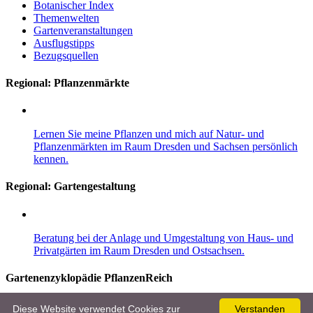
Botanischer Index
Themenwelten
Gartenveranstaltungen
Ausflugstipps
Bezugsquellen
Regional: Pflanzenmärkte
Lernen Sie meine Pflanzen und mich auf Natur- und
Pflanzenmärkten im Raum Dresden und Sachsen persönlich
kennen.
Regional:
Gartengestaltung
Beratung bei der Anlage und Umgestaltung von Haus- und
Privatgärten im Raum Dresden und Ostsachsen.
Gartenenzyklopädie PflanzenReich
Entdecken Sie im Gartenlexikon mehr als 8.000 Pflanzen, 10.000
Diese Website verwendet Cookies zur
Verstanden