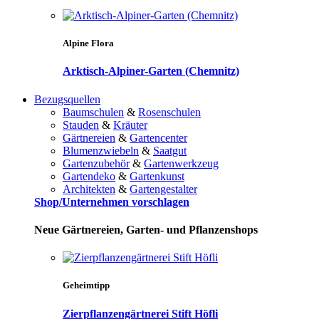
Alpine Flora
Arktisch-Alpiner-Garten (Chemnitz)
Bezugsquellen
Baumschulen
&
Rosenschulen
Stauden
&
Kräuter
Gärtnereien
&
Gartencenter
Blumenzwiebeln
&
Saatgut
Gartenzubehör
&
Gartenwerkzeug
Gartendeko
&
Gartenkunst
Architekten
&
Gartengestalter
Shop/Unternehmen vorschlagen
Neue Gärtnereien, Garten- und Pflanzenshops
Geheimtipp
Zierpflanzengärtnerei Stift Höfli