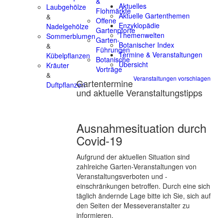
&
Aktuelles
Laubgehölze
Flohmärkte
Aktuelle Gartenthemen
&
Offene
Enzyklopädie
Nadelgehölze
Gartenpforte
Themenwelten
Sommerblumen
Garten-
Botanischer Index
&
Führungen
Termine & Veranstaltungen
Kübelpflanzen
Botanische
Übersicht
Kräuter
Vorträge
&
Veranstaltungen vorschlagen
Gartentermine
Duftpflanzen
und aktuelle Veranstaltungstipps
Ausnahmesituation durch
Covid-19
Aufgrund der aktuellen Situation sind
zahlreiche Garten-Veranstaltungen von
Veranstaltungsverboten und -
einschränkungen betroffen. Durch eine sich
täglich ändernde Lage bitte ich Sie, sich auf
den Seiten der Messeveranstalter zu
informieren.