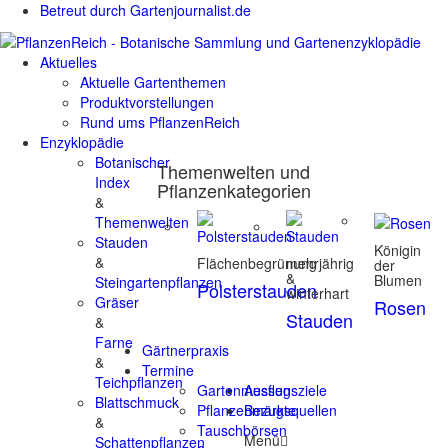
Betreut durch Gartenjournalist.de
Aktuelles
Aktuelle Gartenthemen
Produktvorstellungen
Rund ums PflanzenReich
Enzyklopädie
Botanischer
Themenwelten und
Index
Pflanzenkategorien
&
Themenwelten
Stauden
Königin
&
Flächenbegrünung
mehrjährig
der
&
Blumen
Steingartenpflanzen
Polsterstauden
winterhart
Gräser
Rosen
Stauden
&
Farne
Gärtnerpraxis
&
Termine
Teichpflanzen
Gartenmessen
Ausflugsziele
Blattschmuck
Pflanzenmärkte
Bezugsquellen
&
Tauschbörsen
Menü
Schattenpflanzen