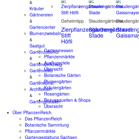
&
Kräuter
Gärtnereien
&
Geheimtipp
Staudengärtnerei
Staudengär
Gartencenter
Zierpflanzengärtnerei
Staudengärtnerei
Staudeng
Blumenzwiebeln
Stift
Stade
Gaissma
&
Höfli
Saatgut
Gartenmessen
Gartenzubehör
Pflanzenmärkte
&
Ausflugsziele
Gartenwerkzeug
Übersicht
Gartendeko
Botanische Gärten
&
Blumengärten
Gartenkunst
Kräutergärten
Architekten
Rosengärten
&
Bezugsquellen & Shops
Gartengestalter
Übersicht
Über PflanzenReich
Das PflanzenReich
Botanische Sammlung
Pflanzenmärkte
Gartengestaltung Sachsen