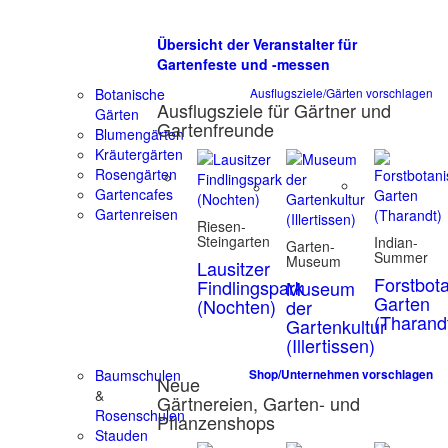
Übersicht der Veranstalter für
Gartenfeste und -messen
Botanische
Ausflugsziele/Gärten vorschlagen
Ausflugsziele für Gärtner und
Gärten
Gartenfreunde
Blumengärten
Kräutergärten
Rosengärten
Gartencafes
Gartenreisen
Riesen-
Steingarten
Indian-
Garten-
Summer
Museum
Lausitzer
Forstbot
Findlingspark
Museum
Garten
(Nochten)
der
(Tharand
Gartenkultur
(Illertissen)
Baumschulen
Shop/Unternehmen vorschlagen
Neue
&
Gärtnereien, Garten- und
Rosenschulen
Pflanzenshops
Stauden