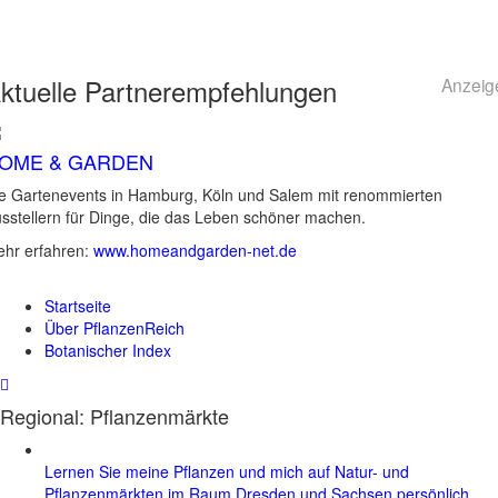
ktuelle
Partnerempfehlungen
Anzeig
OME & GARDEN
e Gartenevents in Hamburg, Köln und Salem mit renommierten
sstellern für Dinge, die das Leben schöner machen.
hr erfahren:
www.homeandgarden-net.de
Startseite
Über PflanzenReich
Botanischer Index
Regional: Pflanzenmärkte
Lernen Sie meine Pflanzen und mich auf Natur- und
Pflanzenmärkten im Raum Dresden und Sachsen persönlich