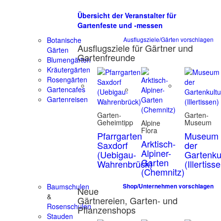
Übersicht der Veranstalter für
Gartenfeste und -messen
Botanische
Ausflugsziele/Gärten vorschlagen
Ausflugsziele für Gärtner und
Gärten
Gartenfreunde
Blumengärten
Kräutergärten
Rosengärten
Gartencafes
Gartenreisen
Garten-
Garten-
Geheimtipp
Museum
Alpine
Flora
Pfarrgarten
Museum
Arktisch-
Saxdorf
der
Alpiner-
(Uebigau-
Gartenku
Garten
Wahrenbrück)
(Illertiss
(Chemnitz)
Baumschulen
Shop/Unternehmen vorschlagen
Neue
&
Gärtnereien, Garten- und
Rosenschulen
Pflanzenshops
Stauden