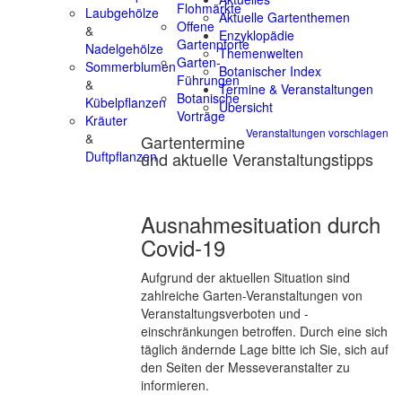
Flohmärkte
Laubgehölze
Aktuelle Gartenthemen
Offene
&
Enzyklopädie
Gartenpforte
Nadelgehölze
Themenwelten
Garten-
Sommerblumen
Botanischer Index
Führungen
&
Termine & Veranstaltungen
Botanische
Kübelpflanzen
Übersicht
Vorträge
Kräuter
Veranstaltungen vorschlagen
&
Gartentermine
und aktuelle Veranstaltungstipps
Duftpflanzen
Ausnahmesituation durch
Covid-19
Aufgrund der aktuellen Situation sind
zahlreiche Garten-Veranstaltungen von
Veranstaltungsverboten und -
einschränkungen betroffen. Durch eine sich
täglich ändernde Lage bitte ich Sie, sich auf
den Seiten der Messeveranstalter zu
informieren.