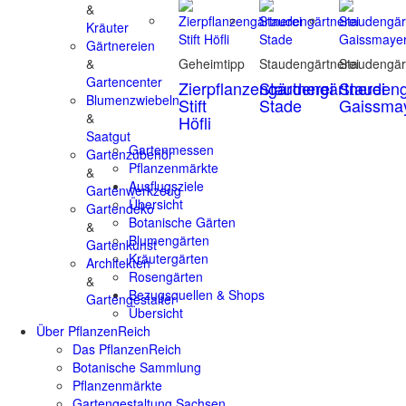
&
Kräuter
Gärtnereien
&
Geheimtipp
Staudengärtnerei
Staudengär
Gartencenter
Zierpflanzengärtnerei
Staudengärtnerei
Staudeng
Blumenzwiebeln
Stift
Stade
Gaissma
&
Höfli
Saatgut
Gartenmessen
Gartenzubehör
Pflanzenmärkte
&
Ausflugsziele
Gartenwerkzeug
Übersicht
Gartendeko
Botanische Gärten
&
Blumengärten
Gartenkunst
Kräutergärten
Architekten
Rosengärten
&
Bezugsquellen & Shops
Gartengestalter
Übersicht
Über PflanzenReich
Das PflanzenReich
Botanische Sammlung
Pflanzenmärkte
Gartengestaltung Sachsen