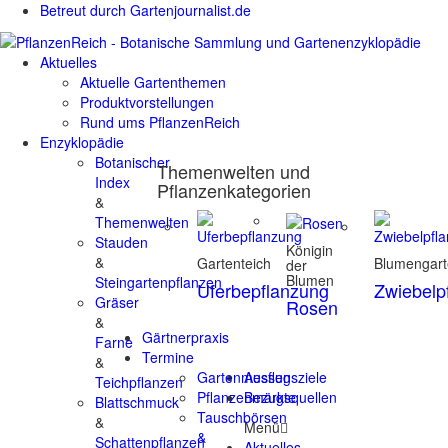
Betreut durch Gartenjournalist.de
Aktuelles
Aktuelle Gartenthemen
Produktvorstellungen
Rund ums PflanzenReich
Enzyklopädie
Botanischer
Themenwelten und
Index
Pflanzenkategorien
&
Themenwelten
Stauden
Königin
&
Gartenteich
Blumengar
der
Blumen
Steingartenpflanzen
Uferbepflanzung
Zwiebelp
Gräser
Rosen
&
Gärtnerpraxis
Farne
Termine
&
Gartenmessen
Ausflugsziele
Teichpflanzen
Pflanzenmärkte
Bezugsquellen
Blattschmuck
Tauschbörsen
&
Menü
&
Schattenpflanzen
Aktuelles