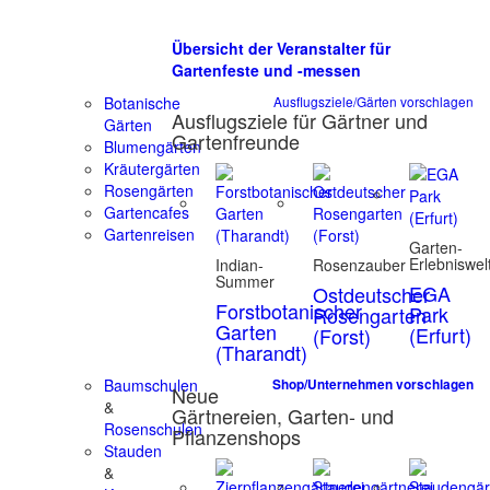
Übersicht der Veranstalter für
Gartenfeste und -messen
Botanische
Ausflugsziele/Gärten vorschlagen
Ausflugsziele für Gärtner und
Gärten
Gartenfreunde
Blumengärten
Kräutergärten
Rosengärten
Gartencafes
Gartenreisen
Garten-
Erlebniswel
Indian-
Rosenzauber
Summer
EGA
Ostdeutscher
Forstbotanischer
Park
Rosengarten
Garten
(Erfurt)
(Forst)
(Tharandt)
Baumschulen
Shop/Unternehmen vorschlagen
Neue
&
Gärtnereien, Garten- und
Rosenschulen
Pflanzenshops
Stauden
&