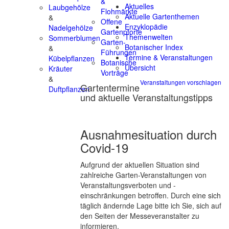
&
Aktuelles
Laubgehölze
Flohmärkte
Aktuelle Gartenthemen
&
Offene
Enzyklopädie
Nadelgehölze
Gartenpforte
Themenwelten
Sommerblumen
Garten-
Botanischer Index
&
Führungen
Termine & Veranstaltungen
Kübelpflanzen
Botanische
Übersicht
Kräuter
Vorträge
&
Veranstaltungen vorschlagen
Gartentermine
Duftpflanzen
und aktuelle Veranstaltungstipps
Ausnahmesituation durch
Covid-19
Aufgrund der aktuellen Situation sind
zahlreiche Garten-Veranstaltungen von
Veranstaltungsverboten und -
einschränkungen betroffen. Durch eine sich
täglich ändernde Lage bitte ich Sie, sich auf
den Seiten der Messeveranstalter zu
informieren.