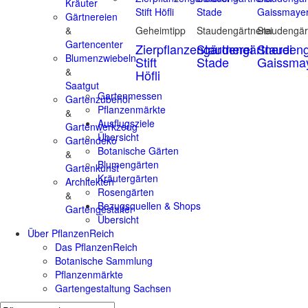
Kräuter
Gärtnereien
&
Geheimtipp
Staudengärtnerei
Staudengär
Gartencenter
Zierpflanzengärtnerei
Staudengärtnerei
Staudeng
Blumenzwiebeln
Stift
Stade
Gaissma
&
Höfli
Saatgut
Gartenmessen
Gartenzubehör
Pflanzenmärkte
&
Ausflugsziele
Gartenwerkzeug
Übersicht
Gartendeko
Botanische Gärten
&
Blumengärten
Gartenkunst
Kräutergärten
Architekten
Rosengärten
&
Bezugsquellen & Shops
Gartengestalter
Übersicht
Über PflanzenReich
Das PflanzenReich
Botanische Sammlung
Pflanzenmärkte
Gartengestaltung Sachsen