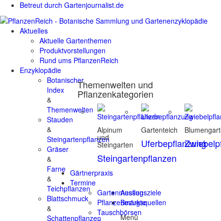
Betreut durch Gartenjournalist.de
Aktuelles
Aktuelle Gartenthemen
Produktvorstellungen
Rund ums PflanzenReich
Enzyklopädie
Botanischer
Themenwelten und
Index
Pflanzenkategorien
&
Themenwelten
Stauden
&
Alpinum
Gartenteich
Blumengar
und
Steingartenpflanzen
Uferbepflanzung
Zwiebelp
Steingarten
Gräser
Steingartenpflanzen
&
Farne
Gärtnerpraxis
&
Termine
Teichpflanzen
Gartenmessen
Ausflugsziele
Blattschmuck
Pflanzenmärkte
Bezugsquellen
&
Tauschbörsen
Menü
Schattenpflanzen