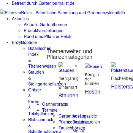
Betreut durch Gartenjournalist.de
Aktuelles
Aktuelle Gartenthemen
Produktvorstellungen
Rund ums PflanzenReich
Enzyklopädie
Botanischer
Themenwelten und
Index
Pflanzenkategorien
&
Themenwelten
Stauden
Königin
&
mehrjährig
Flächenbe
der
&
Blumen
Steingartenpflanzen
Polsters
winterhart
Gräser
Rosen
Stauden
&
Farne
Gärtnerpraxis
&
Termine
Teichpflanzen
Gartenmessen
Ausflugsziele
Blattschmuck
Pflanzenmärkte
Bezugsquellen
&
Tauschbörsen
Menü
Schattenpflanzen