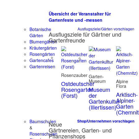
Übersicht der Veranstalter für
Gartenfeste und -messen
Botanische
Ausflugsziele/Gärten vorschlagen
Ausflugsziele für Gärtner und
Gärten
Gartenfreunde
Blumengärten
Kräutergärten
Rosengärten
Gartencafes
Gartenreisen
Rosenzauber
Garten-
Museum
Alpine
Ostdeutscher
Flora
Rosengarten
Museum
Arktisch-
(Forst)
der
Alpiner-
Gartenkultur
Garten
(Illertissen)
(Chemnit
Baumschulen
Shop/Unternehmen vorschlagen
Neue
&
Gärtnereien, Garten- und
Rosenschulen
Pflanzenshops