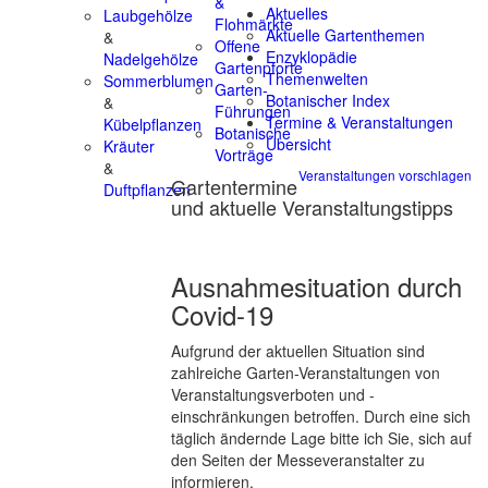
&
Aktuelles
Laubgehölze
Flohmärkte
Aktuelle Gartenthemen
&
Offene
Enzyklopädie
Nadelgehölze
Gartenpforte
Themenwelten
Sommerblumen
Garten-
Botanischer Index
&
Führungen
Termine & Veranstaltungen
Kübelpflanzen
Botanische
Übersicht
Kräuter
Vorträge
&
Veranstaltungen vorschlagen
Gartentermine
Duftpflanzen
und aktuelle Veranstaltungstipps
Ausnahmesituation durch
Covid-19
Aufgrund der aktuellen Situation sind
zahlreiche Garten-Veranstaltungen von
Veranstaltungsverboten und -
einschränkungen betroffen. Durch eine sich
täglich ändernde Lage bitte ich Sie, sich auf
den Seiten der Messeveranstalter zu
informieren.