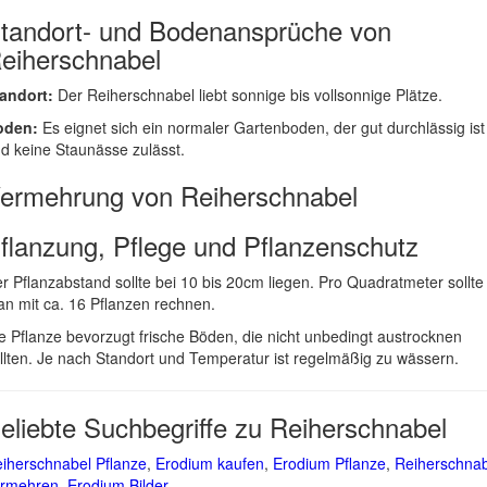
tandort- und Bodenansprüche von
eiherschnabel
andort:
Der Reiherschnabel liebt sonnige bis vollsonnige Plätze.
oden:
Es eignet sich ein normaler Gartenboden, der gut durchlässig ist
d keine Staunässe zulässt.
ermehrung von Reiherschnabel
flanzung, Pflege und Pflanzenschutz
r Pflanzabstand sollte bei 10 bis 20cm liegen. Pro Quadratmeter sollte
n mit ca. 16 Pflanzen rechnen.
e Pflanze bevorzugt frische Böden, die nicht unbedingt austrocknen
llten. Je nach Standort und Temperatur ist regelmäßig zu wässern.
eliebte Suchbegriffe zu Reiherschnabel
iherschnabel Pflanze
,
Erodium kaufen
,
Erodium Pflanze
,
Reiherschnab
ermehren
,
Erodium Bilder
,