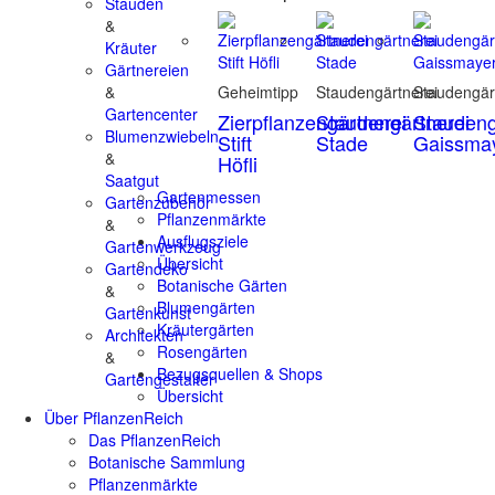
Stauden
&
Kräuter
Gärtnereien
&
Geheimtipp
Staudengärtnerei
Staudengär
Gartencenter
Zierpflanzengärtnerei
Staudengärtnerei
Staudeng
Blumenzwiebeln
Stift
Stade
Gaissma
&
Höfli
Saatgut
Gartenmessen
Gartenzubehör
Pflanzenmärkte
&
Ausflugsziele
Gartenwerkzeug
Übersicht
Gartendeko
Botanische Gärten
&
Blumengärten
Gartenkunst
Kräutergärten
Architekten
Rosengärten
&
Bezugsquellen & Shops
Gartengestalter
Übersicht
Über PflanzenReich
Das PflanzenReich
Botanische Sammlung
Pflanzenmärkte