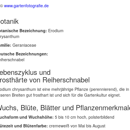
©
www.gartenfotografie.de
otanik
otanische Bezeichnung:
Erodium
rysanthum
milie:
Geraniaceae
eutsche Bezeichnungen:
iherschnabel
ebenszyklus und
rosthärte von Reiherschnabel
odium chrysanthum ist eine mehrjährige Pflanze (perennierend), die in
seren Breiten gut frosthart ist und sich für die Gartenkultur eignet.
uchs, Blüte, Blätter und Pflanzenmerkmal
uchsform und Wuchshöhe:
5 bis 10 cm hoch, polsterbildend
ütezeit und Blütenfarbe:
cremeweiß von Mai bis August