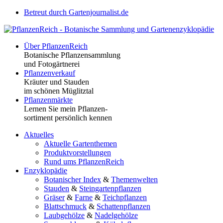
Betreut durch Gartenjournalist.de
Über PflanzenReich
Botanische Pflanzensammlung
und Fotogärtnerei
Pflanzenverkauf
Kräuter und Stauden
im schönen Müglitztal
Pflanzenmärkte
Lernen Sie mein Pflanzen-
sortiment persönlich kennen
Aktuelles
Aktuelle Gartenthemen
Produktvorstellungen
Rund ums PflanzenReich
Enzyklopädie
Botanischer Index
&
Themenwelten
Stauden
&
Steingartenpflanzen
Gräser
&
Farne
&
Teichpflanzen
Blattschmuck
&
Schattenpflanzen
Laubgehölze
&
Nadelgehölze