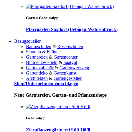
Garten-Geheimtipp
Pfarrgarten Saxdorf (Uebigau-Wahrenbrück)
Bezugsquellen
Baumschulen
&
Rosenschulen
Stauden
&
Kräuter
Gärtnereien
&
Gartencenter
Blumenzwiebeln
&
Saatgut
Gartenzubehör
&
Gartenwerkzeug
Gartendeko
&
Gartenkunst
Architekten
&
Gartengestalter
Shop/Unternehmen vorschlagen
Neue Gärtnereien, Garten- und Pflanzenshops
Geheimtipp
Zierpflanzengärtnerei Stift Höfli