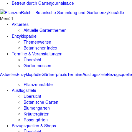
Betreut durch Gartenjournalist.de
Menü
Aktuelles
Aktuelle Gartenthemen
Enzyklopädie
Themenwelten
Botanischer Index
Termine & Veranstaltungen
Übersicht
Gartenmessen
Aktuelles
Enzyklopädie
Gärtnerpraxis
Termine
Ausflugsziele
Bezugsquell
Pflanzenmärkte
Ausflugsziele
Übersicht
Botanische Gärten
Blumengärten
Kräutergärten
Rosengärten
Bezugsquellen & Shops
Übersicht