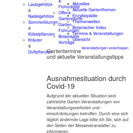
&
Aktuelles
Laubgehölze
Flohmärkte
Aktuelle Gartenthemen
&
Offene
Enzyklopädie
Nadelgehölze
Gartenpforte
Themenwelten
Sommerblumen
Garten-
Botanischer Index
&
Führungen
Termine & Veranstaltungen
Kübelpflanzen
Botanische
Übersicht
Kräuter
Vorträge
&
Veranstaltungen vorschlagen
Gartentermine
Duftpflanzen
und aktuelle Veranstaltungstipps
Ausnahmesituation durch
Covid-19
Aufgrund der aktuellen Situation sind
zahlreiche Garten-Veranstaltungen von
Veranstaltungsverboten und -
einschränkungen betroffen. Durch eine sich
täglich ändernde Lage bitte ich Sie, sich auf
den Seiten der Messeveranstalter zu
informieren.