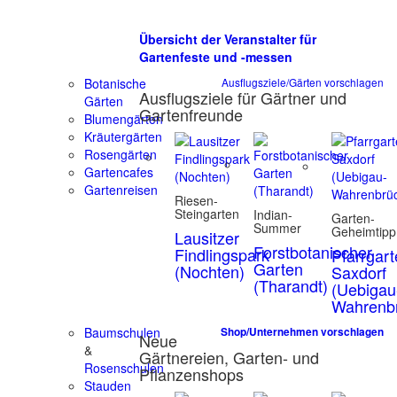
Übersicht der Veranstalter für
Gartenfeste und -messen
Botanische
Ausflugsziele/Gärten vorschlagen
Ausflugsziele für Gärtner und
Gärten
Gartenfreunde
Blumengärten
Kräutergärten
Rosengärten
Gartencafes
Gartenreisen
Riesen-
Steingarten
Indian-
Garten-
Summer
Geheimtipp
Lausitzer
Forstbotanischer
Findlingspark
Pfarrgar
Garten
(Nochten)
Saxdorf
(Tharandt)
(Uebigau
Wahrenb
Baumschulen
Shop/Unternehmen vorschlagen
Neue
&
Gärtnereien, Garten- und
Rosenschulen
Pflanzenshops
Stauden