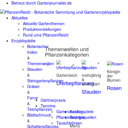
Betreut durch Gartenjournalist.de
Aktuelles
Aktuelle Gartenthemen
Produktvorstellungen
Rund ums PflanzenReich
Enzyklopädie
Botanischer
Themenwelten und
Index
Pflanzenkategorien
&
Themenwelten
Stauden
Königin
&
Gartenteich
mehrjährig
der
&
Blumen
Steingartenpflanzen
Uferbepflanzung
winterhart
Gräser
Rosen
Stauden
&
Farne
Gärtnerpraxis
&
Termine
Teichpflanzen
Gartenmessen
Ausflugsziele
Blattschmuck
Pflanzenmärkte
Bezugsquellen
&
Tauschbörsen
Menü
Schattenpflanzen