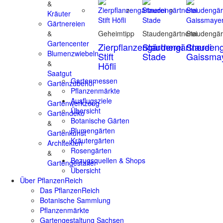
&
Kräuter
Gärtnereien
&
Geheimtipp
Staudengärtnerei
Staudengär
Gartencenter
Zierpflanzengärtnerei
Staudengärtnerei
Staudeng
Blumenzwiebeln
Stift
Stade
Gaissma
&
Höfli
Saatgut
Gartenmessen
Gartenzubehör
Pflanzenmärkte
&
Ausflugsziele
Gartenwerkzeug
Übersicht
Gartendeko
Botanische Gärten
&
Blumengärten
Gartenkunst
Kräutergärten
Architekten
Rosengärten
&
Bezugsquellen & Shops
Gartengestalter
Übersicht
Über PflanzenReich
Das PflanzenReich
Botanische Sammlung
Pflanzenmärkte
Gartengestaltung Sachsen