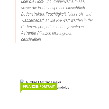
über die Licht- und Sonnenverhältnisse,
sowie die Bodenansprüche hinsichtlich
Bodenstruktur, Feuchtigkeit, Nährstoff- und
Wasserbedarf, sowie PH-Wert werden in der
Gartenenzyklopädie bei den jeweiligen
Astrantia-Pflanzen umfangreich
beschrieben.
Astrantia
PFLANZENPORTRAIT
major
‚Rosenkuppel‘
–
Große